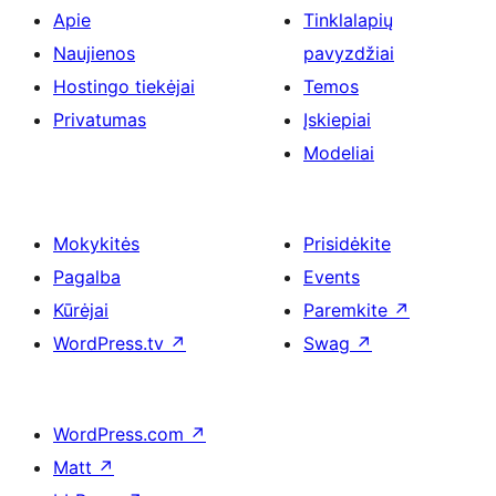
Apie
Tinklalapių
Naujienos
pavyzdžiai
Hostingo tiekėjai
Temos
Privatumas
Įskiepiai
Modeliai
Mokykitės
Prisidėkite
Pagalba
Events
Kūrėjai
Paremkite
↗
WordPress.tv
↗
Swag
↗
WordPress.com
↗
Matt
↗