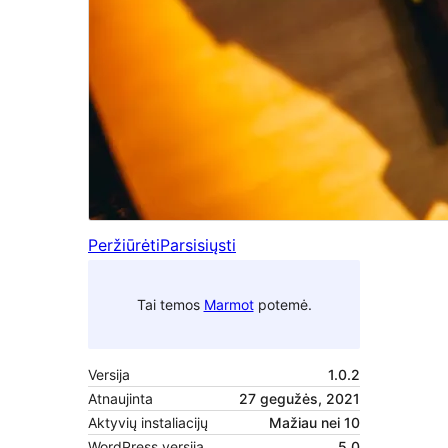
Peržiūrėti
Parsisiųsti
Tai temos
Marmot
potemė.
Versija
1.0.2
Atnaujinta
27 gegužės, 2021
Aktyvių instaliacijų
Mažiau nei 10
WordPress versija
5.0