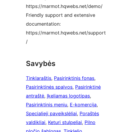
https://marmot.hqwebs.net/demo/
Friendly support and extensive
documentation:
https://marmot.hqwebs.net/support
/
Savybės
Tinklaraštis
, 
Pasirinktinis fonas
, 
Pasirinktinės spalvos
, 
Pasirinktinė
antraštė
, 
Įkeliamas logotipas
, 
Pasirinktinis meniu
, 
E-komercija
, 
Specialieji paveikslėliai
, 
Poraštės
valdikliai
, 
Keturi stulpeliai
, 
Pilno
pločio šablonas
, 
Tinklelio