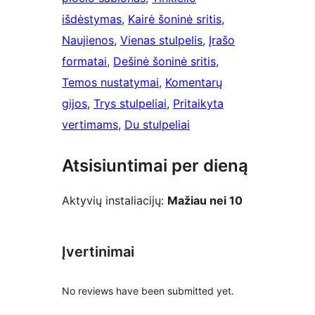
išdėstymas
, 
Kairė šoninė sritis
, 
Naujienos
, 
Vienas stulpelis
, 
Įrašo
formatai
, 
Dešinė šoninė sritis
, 
Temos nustatymai
, 
Komentarų
gijos
, 
Trys stulpeliai
, 
Pritaikyta
vertimams
, 
Du stulpeliai
Atsisiuntimai per dieną
Aktyvių instaliacijų:
Mažiau nei 10
Įvertinimai
No reviews have been submitted yet.