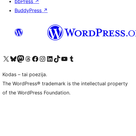
bbPress
↗
BuddyPress
↗
Visit our X (formerly Twitter) account
Apsilankykite mūsų Bluesky paskyroje
Visit our Mastodon account
Apsilankykite mūsų Threads paskyroje
Visit our Facebook page
Visit our Instagram account
Visit our LinkedIn account
Apsilankykite mūsų TikTok paskyroje
Visit our YouTube channel
Apsilankykite mūsų Tumblr paskyroje
Kodas – tai poezija.
The WordPress® trademark is the intellectual property
of the WordPress Foundation.