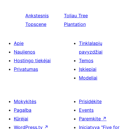
Ankstesnis
Toliau
Tree
Topscene
Plantation
Apie
Tinklalapių
Naujienos
pavyzdžiai
Hostingo tiekėjai
Temos
Privatumas
Įskiepiai
Modeliai
Mokykitės
Prisidėkite
Pagalba
Events
Kūrėjai
Paremkite
↗
WordPress.tv
↗
Iniciatyva "Five for