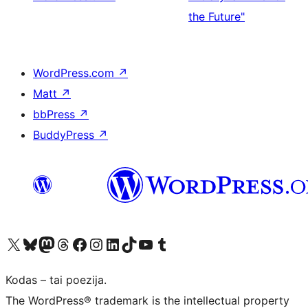
the Future"
WordPress.com
↗
Matt
↗
bbPress
↗
BuddyPress
↗
Visit our X (formerly Twitter) account
Apsilankykite mūsų Bluesky paskyroje
Visit our Mastodon account
Apsilankykite mūsų Threads paskyroje
Visit our Facebook page
Visit our Instagram account
Visit our LinkedIn account
Apsilankykite mūsų TikTok paskyroje
Visit our YouTube channel
Apsilankykite mūsų Tumblr paskyroje
Kodas – tai poezija.
The WordPress® trademark is the intellectual property