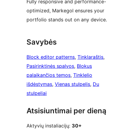
Fully responsive and performance-
optimized, Markegol ensures your
portfolio stands out on any device.
Savybės
Block editor patterns
, 
Tinklaraštis
, 
Pasirinktinės spalvos
, 
Blokus
palaikančios temos
, 
Tinklelio
išdėstymas
, 
Vienas stulpelis
, 
Du
stulpeliai
Atsisiuntimai per dieną
Aktyvių instaliacijų:
30+