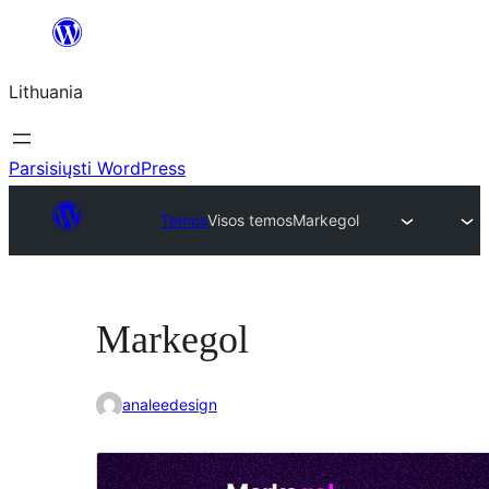
Eiti
prie
Lithuania
turinio
Parsisiųsti WordPress
Temos
Visos temos
Markegol
Markegol
analeedesign