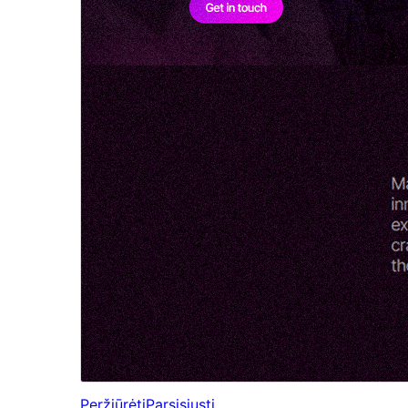
Peržiūrėti
Parsisiųsti