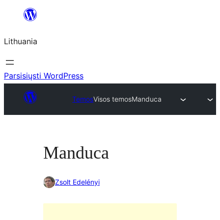
Eiti
prie
Lithuania
turinio
Parsisiųsti WordPress
Temos
Visos temos
Manduca
Manduca
Zsolt Edelényi