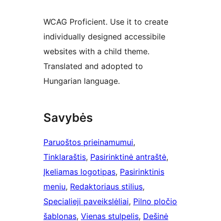
WCAG Proficient. Use it to create
individually designed accessibile
websites with a child theme.
Translated and adopted to
Hungarian language.
Savybės
Paruoštos prieinamumui
, 
Tinklaraštis
, 
Pasirinktinė antraštė
, 
Įkeliamas logotipas
, 
Pasirinktinis
meniu
, 
Redaktoriaus stilius
, 
Specialieji paveikslėliai
, 
Pilno pločio
šablonas
, 
Vienas stulpelis
, 
Dešinė