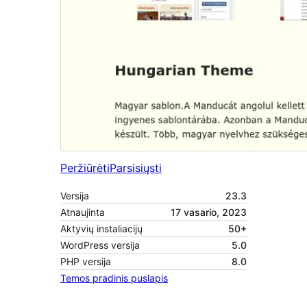
Peržiūrėti
Parsisiųsti
Versija
23.3
Atnaujinta
17 vasario, 2023
Aktyvių instaliacijų
50+
WordPress versija
5.0
PHP versija
8.0
Temos pradinis puslapis