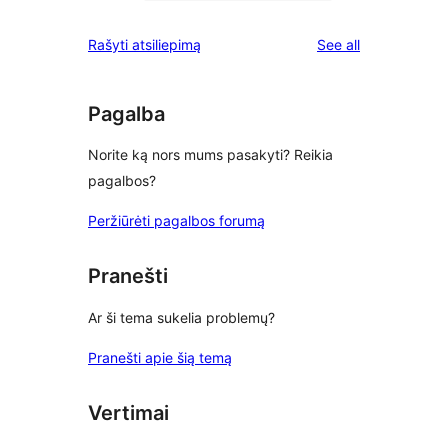
0
reviews
star
1-
reviews
Rašyti atsiliepimą
See all
reviews
star
reviews
Pagalba
Norite ką nors mums pasakyti? Reikia
pagalbos?
Peržiūrėti pagalbos forumą
Pranešti
Ar ši tema sukelia problemų?
Pranešti apie šią temą
Vertimai