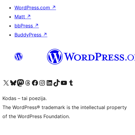
WordPress.com
↗
Matt
↗
bbPress
↗
BuddyPress
↗
Visit our X (formerly Twitter) account
Apsilankykite mūsų Bluesky paskyroje
Visit our Mastodon account
Apsilankykite mūsų Threads paskyroje
Visit our Facebook page
Visit our Instagram account
Visit our LinkedIn account
Apsilankykite mūsų TikTok paskyroje
Visit our YouTube channel
Apsilankykite mūsų Tumblr paskyroje
Kodas – tai poezija.
The WordPress® trademark is the intellectual property
of the WordPress Foundation.