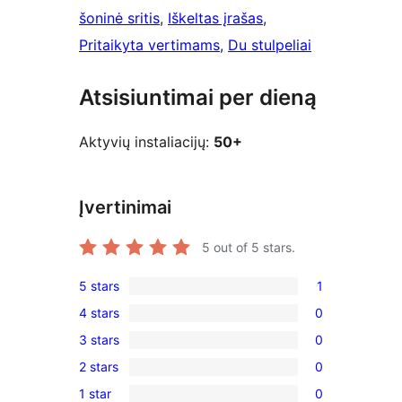
šoninė sritis
, 
Iškeltas įrašas
, 
Pritaikyta vertimams
, 
Du stulpeliai
Atsisiuntimai per dieną
Aktyvių instaliacijų:
50+
Įvertinimai
5
out of 5 stars.
5 stars
1
1
4 stars
0
5-
0
3 stars
0
star
4-
0
review
2 stars
0
star
3-
0
reviews
1 star
0
star
2-