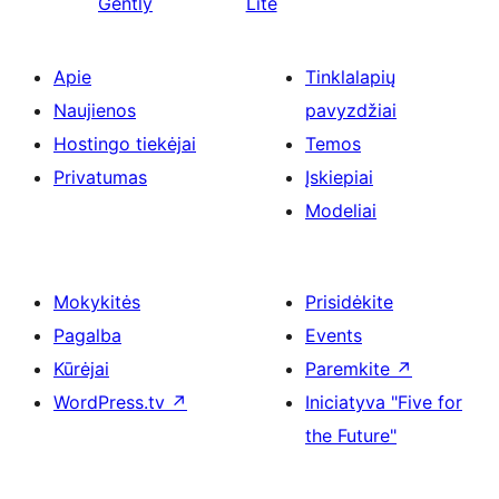
Gently
Lite
Apie
Tinklalapių
Naujienos
pavyzdžiai
Hostingo tiekėjai
Temos
Privatumas
Įskiepiai
Modeliai
Mokykitės
Prisidėkite
Pagalba
Events
Kūrėjai
Paremkite
↗
WordPress.tv
↗
Iniciatyva "Five for
the Future"