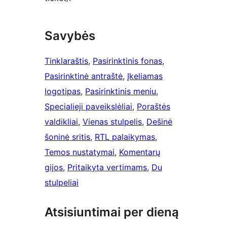
Savybės
Tinklaraštis
, 
Pasirinktinis fonas
, 
Pasirinktinė antraštė
, 
Įkeliamas
logotipas
, 
Pasirinktinis meniu
, 
Specialieji paveikslėliai
, 
Poraštės
valdikliai
, 
Vienas stulpelis
, 
Dešinė
šoninė sritis
, 
RTL palaikymas
, 
Temos nustatymai
, 
Komentarų
gijos
, 
Pritaikyta vertimams
, 
Du
stulpeliai
Atsisiuntimai per dieną