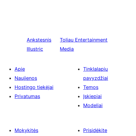
Ankstesnis
Toliau
Entertainment
Illustric
Media
Apie
Tinklalapių
Naujienos
pavyzdžiai
Hostingo tiekėjai
Temos
Privatumas
Įskiepiai
Modeliai
Mokykitės
Prisidėkite