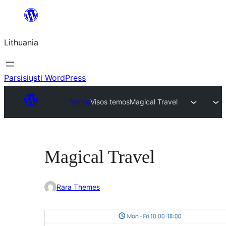
Eiti
prie
Lithuania
turinio
Parsisiųsti WordPress
Temos
Visos temos
Magical Travel
Magical Travel
Rara Themes