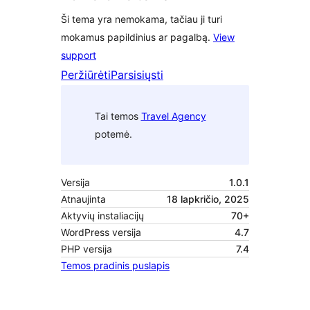
Ši tema yra nemokama, tačiau ji turi
mokamus papildinius ar pagalbą.
View
support
Peržiūrėti
Parsisiųsti
Tai temos
Travel Agency
potemė.
Versija
1.0.1
Atnaujinta
18 lapkričio, 2025
Aktyvių instaliacijų
70+
WordPress versija
4.7
PHP versija
7.4
Temos pradinis puslapis