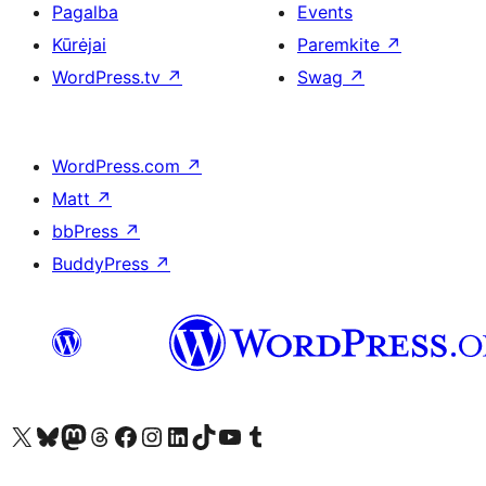
Pagalba
Events
Kūrėjai
Paremkite
↗
WordPress.tv
↗
Swag
↗
WordPress.com
↗
Matt
↗
bbPress
↗
BuddyPress
↗
Visit our X (formerly Twitter) account
Apsilankykite mūsų Bluesky paskyroje
Visit our Mastodon account
Apsilankykite mūsų Threads paskyroje
Visit our Facebook page
Visit our Instagram account
Visit our LinkedIn account
Apsilankykite mūsų TikTok paskyroje
Visit our YouTube channel
Apsilankykite mūsų Tumblr paskyroje