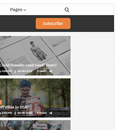
Peržiūrėti
Parsisiųsti
Versija
0.4.3
Atnaujinta
9 liepos, 2026
Aktyvių instaliacijų
100+
WordPress versija
5.0
PHP versija
5.6
Temos pradinis puslapis