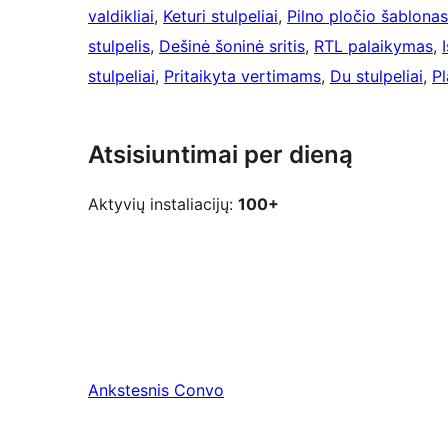
valdikliai
, 
Keturi stulpeliai
, 
Pilno pločio šablonas
stulpelis
, 
Dešinė šoninė sritis
, 
RTL palaikymas
, 
stulpeliai
, 
Pritaikyta vertimams
, 
Du stulpeliai
, 
Pl
Atsisiuntimai per dieną
Aktyvių instaliacijų:
100+
Ankstesnis
Convo