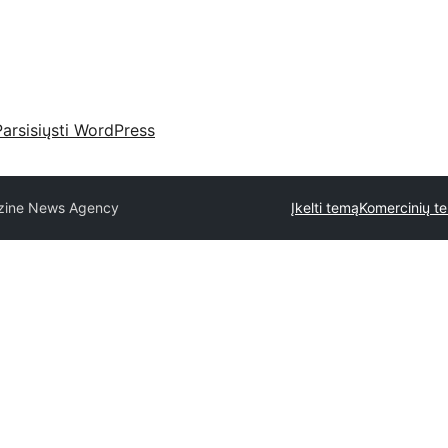
Parsisiųsti WordPress
zine News Agency
Įkelti temą
Komercinių te