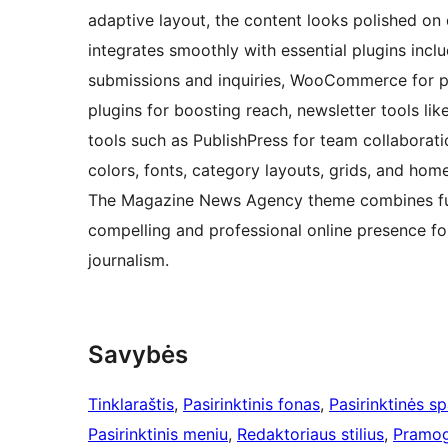
adaptive layout, the content looks polished on
integrates smoothly with essential plugins incl
submissions and inquiries, WooCommerce for paid
plugins for boosting reach, newsletter tools li
tools such as PublishPress for team collaborat
colors, fonts, category layouts, grids, and home
The Magazine News Agency theme combines funct
compelling and professional online presence fo
journalism.
Savybės
Tinklaraštis
, 
Pasirinktinis fonas
, 
Pasirinktinės s
Pasirinktinis meniu
, 
Redaktoriaus stilius
, 
Pramo