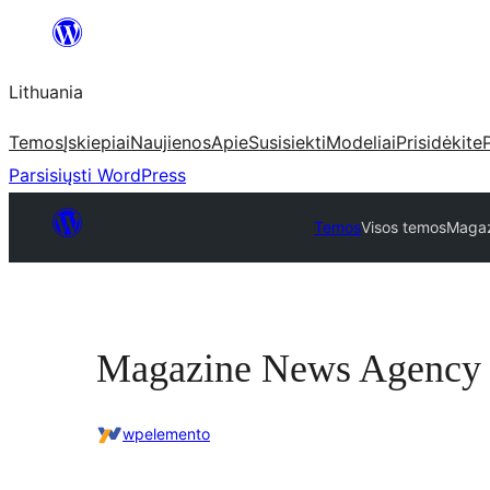
Eiti
prie
Lithuania
turinio
Temos
Įskiepiai
Naujienos
Apie
Susisiekti
Modeliai
Prisidėkite
Parsisiųsti WordPress
Temos
Visos temos
Maga
Magazine News Agency
wpelemento