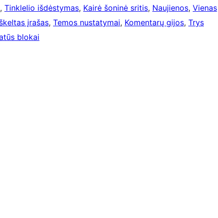
, 
Tinklelio išdėstymas
, 
Kairė šoninė sritis
, 
Naujienos
, 
Vienas
Iškeltas įrašas
, 
Temos nustatymai
, 
Komentarų gijos
, 
Trys
atūs blokai