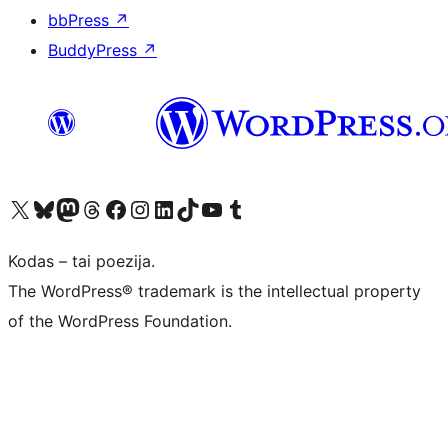
bbPress
↗
BuddyPress
↗
Visit our X (formerly Twitter) account
Apsilankykite mūsų Bluesky paskyroje
Visit our Mastodon account
Apsilankykite mūsų Threads paskyroje
Visit our Facebook page
Visit our Instagram account
Visit our LinkedIn account
Apsilankykite mūsų TikTok paskyroje
Visit our YouTube channel
Apsilankykite mūsų Tumblr paskyroje
Kodas – tai poezija.
The WordPress® trademark is the intellectual property
of the WordPress Foundation.