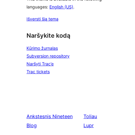
languages:
English (US)
.
Išversti šią temą
Naršykite kodą
Kūrimo žurnalas
Subversion repository
Naršyti Trac’e
Trac tickets
Ankstesnis
Nineteen
Toliau
Blog
Lupr