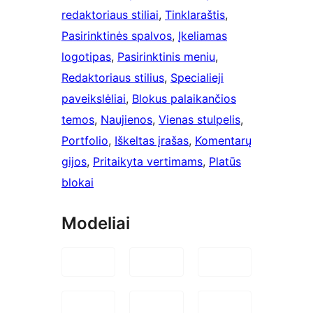
redaktoriaus stiliai
, 
Tinklaraštis
, 
Pasirinktinės spalvos
, 
Įkeliamas
logotipas
, 
Pasirinktinis meniu
, 
Redaktoriaus stilius
, 
Specialieji
paveikslėliai
, 
Blokus palaikančios
temos
, 
Naujienos
, 
Vienas stulpelis
, 
Portfolio
, 
Iškeltas įrašas
, 
Komentarų
gijos
, 
Pritaikyta vertimams
, 
Platūs
blokai
Modeliai