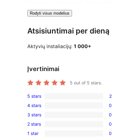
Rodyti visus modelius
Atsisiuntimai per dieną
Aktyvių instaliacijų:
1 000+
Įvertinimai
5
out of 5 stars.
5 stars
2
2
4 stars
0
5-
0
3 stars
0
star
4-
0
reviews
2 stars
0
star
3-
0
reviews
1 star
0
star
2-
0