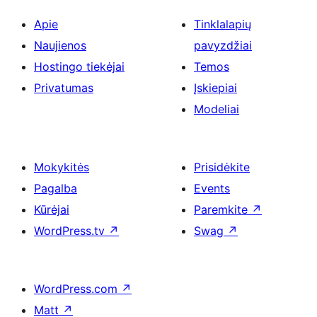
Apie
Tinklalapių
Naujienos
pavyzdžiai
Hostingo tiekėjai
Temos
Privatumas
Įskiepiai
Modeliai
Mokykitės
Prisidėkite
Pagalba
Events
Kūrėjai
Paremkite
↗
WordPress.tv
↗
Swag
↗
WordPress.com
↗
Matt
↗