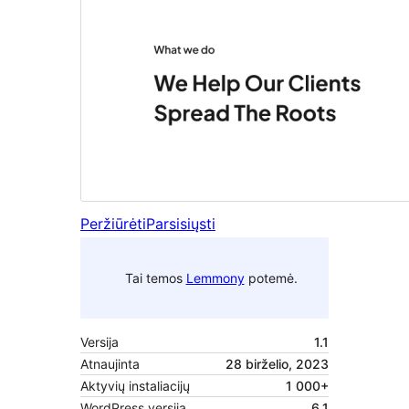
Peržiūrėti
Parsisiųsti
Tai temos
Lemmony
potemė.
Versija
1.1
Atnaujinta
28 birželio, 2023
Aktyvių instaliacijų
1 000+
WordPress versija
6.1