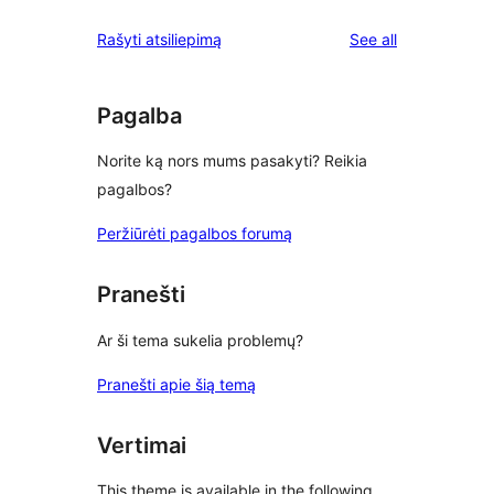
reviews
star
1-
reviews
Rašyti atsiliepimą
See all
reviews
star
reviews
Pagalba
Norite ką nors mums pasakyti? Reikia
pagalbos?
Peržiūrėti pagalbos forumą
Pranešti
Ar ši tema sukelia problemų?
Pranešti apie šią temą
Vertimai
This theme is available in the following