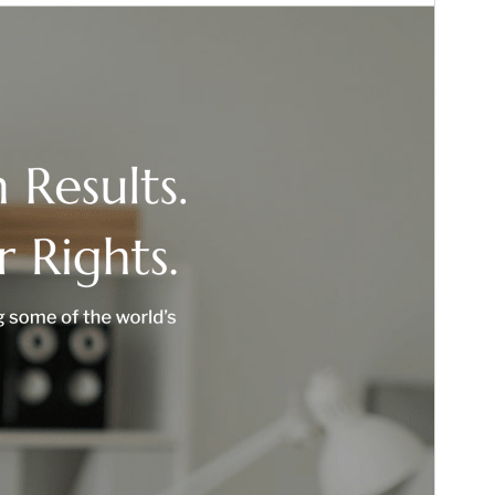
Versija
1.0.4
Atnaujinta
24 gegužės, 2026
Aktyvių instaliacijų
40+
PHP versija
5.6
Temos pradinis puslapis