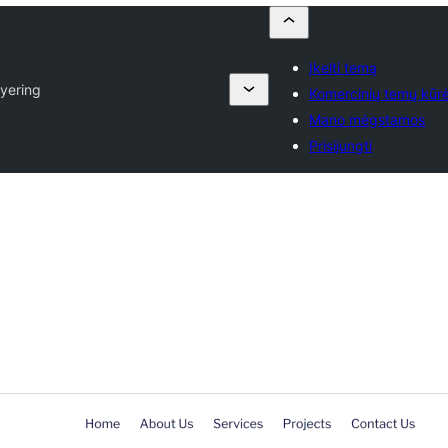
Įkelti temą
yering
Komercinių temų kūrė
Mano mėgstamos
Prisijungti