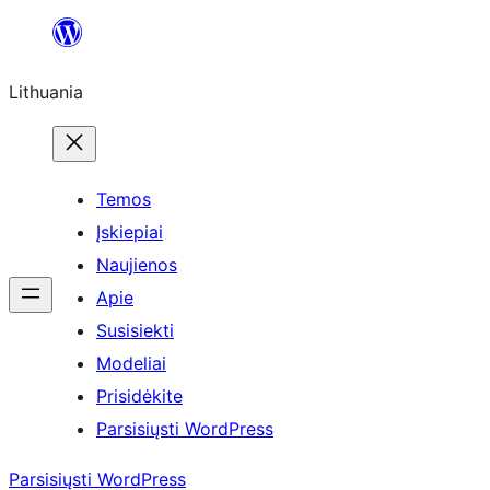
Eiti
prie
Lithuania
turinio
Temos
Įskiepiai
Naujienos
Apie
Susisiekti
Modeliai
Prisidėkite
Parsisiųsti WordPress
Parsisiųsti WordPress