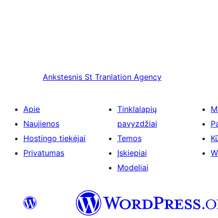
Ankstesnis
St Tranlation Agency
Apie
Tinklalapių
M
Naujienos
pavyzdžiai
P
Hostingo tiekėjai
Temos
Kū
Privatumas
Įskiepiai
W
Modeliai