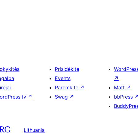
okykitės
Prisidėkite
WordPres
agalba
Events
↗
rėjai
Paremkite
↗
Matt
↗
ordPress.tv
↗
Swag
↗
bbPress
BuddyPre
Lithuania