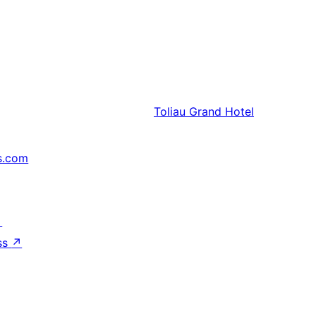
Toliau
Grand Hotel
s.com
↗
ss
↗