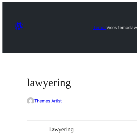
Temos
Visos temos
law
lawyering
Themes Artist