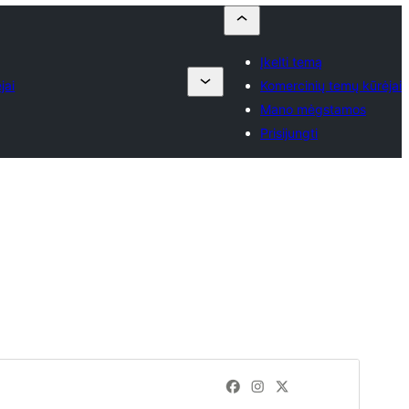
Įkelti temą
jai
Komercinių temų kūrėjai
Mano mėgstamos
Prisijungti
Peržiūrėti
Parsisiųsti