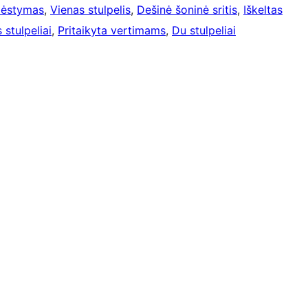
šdėstymas
, 
Vienas stulpelis
, 
Dešinė šoninė sritis
, 
Iškeltas
 stulpeliai
, 
Pritaikyta vertimams
, 
Du stulpeliai