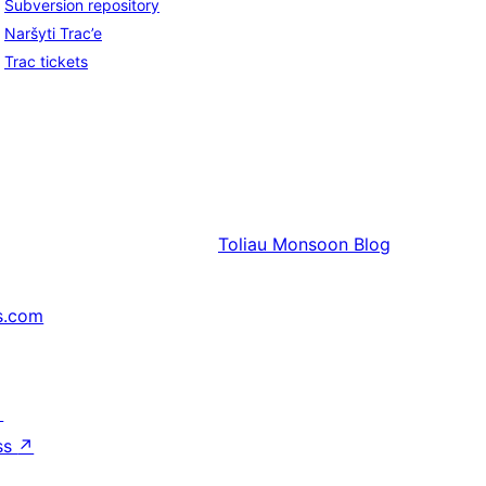
Subversion repository
Naršyti Trac’e
Trac tickets
Toliau
Monsoon Blog
s.com
↗
ss
↗