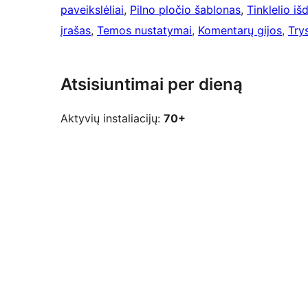
paveikslėliai
, 
Pilno pločio šablonas
, 
Tinklelio i
įrašas
, 
Temos nustatymai
, 
Komentarų gijos
, 
Trys
Atsisiuntimai per dieną
Aktyvių instaliacijų:
70+