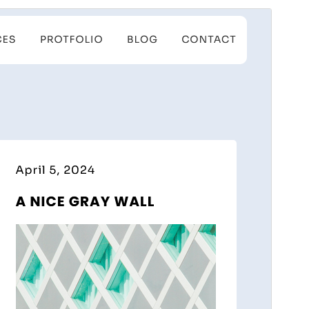
Peržiūrėti
Parsisiųsti
Tai temos
Koyel
potemė.
Versija
1.0.5
Atnaujinta
16 sausio, 2025
Aktyvių instaliacijų
70+
WordPress versija
5.7
PHP versija
5.6
Temos pradinis puslapis