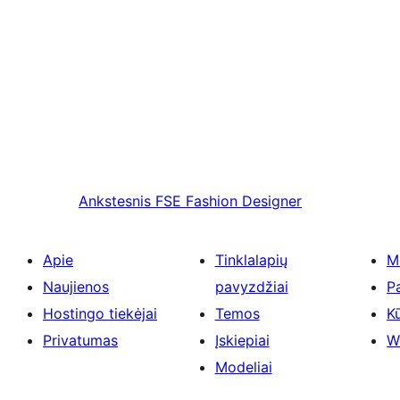
Ankstesnis
FSE Fashion Designer
Apie
Tinklalapių
M
Naujienos
pavyzdžiai
P
Hostingo tiekėjai
Temos
Kū
Privatumas
Įskiepiai
W
Modeliai