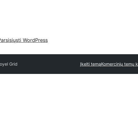
Parsisiųsti WordPress
oyel Grid
Įkelti temą
Komercinių temų k