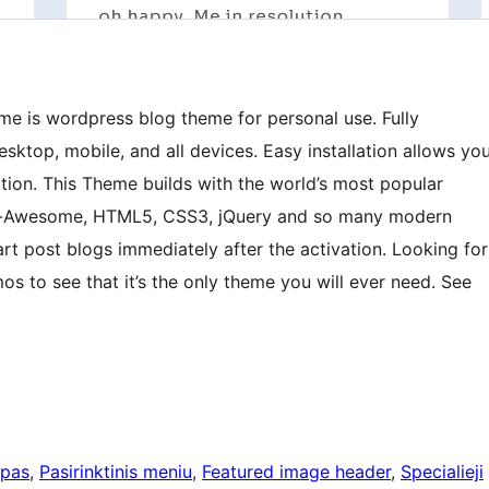
me is wordpress blog theme for personal use. Fully
sktop, mobile, and all devices. Easy installation allows yo
ation. This Theme builds with the world’s most popular
nt-Awesome, HTML5, CSS3, jQuery and so many modern
art post blogs immediately after the activation. Looking for
s to see that it’s the only theme you will ever need. See
ipas
, 
Pasirinktinis meniu
, 
Featured image header
, 
Specialieji