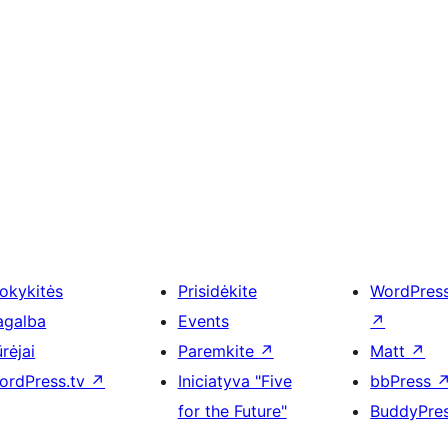
okykitės
Prisidėkite
WordPres
agalba
Events
↗
rėjai
Paremkite
↗
Matt
↗
ordPress.tv
↗
Iniciatyva "Five
bbPress
for the Future"
BuddyPre