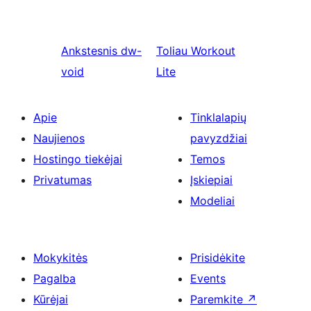
Ankstesnis
dw-
Toliau
Workout
void
Lite
Apie
Tinklalapių
Naujienos
pavyzdžiai
Hostingo tiekėjai
Temos
Privatumas
Įskiepiai
Modeliai
Mokykitės
Prisidėkite
Pagalba
Events
Kūrėjai
Paremkite
↗