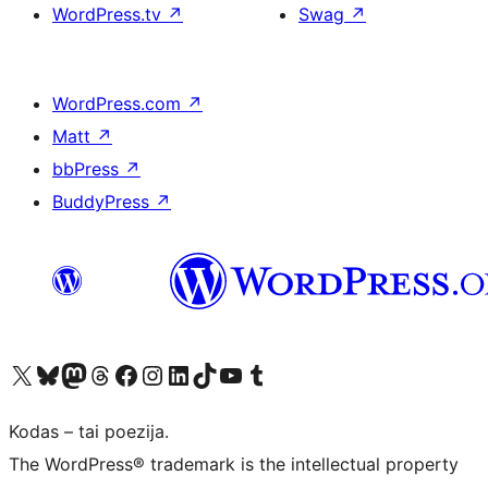
WordPress.tv
↗
Swag
↗
WordPress.com
↗
Matt
↗
bbPress
↗
BuddyPress
↗
Visit our X (formerly Twitter) account
Apsilankykite mūsų Bluesky paskyroje
Visit our Mastodon account
Apsilankykite mūsų Threads paskyroje
Visit our Facebook page
Visit our Instagram account
Visit our LinkedIn account
Apsilankykite mūsų TikTok paskyroje
Visit our YouTube channel
Apsilankykite mūsų Tumblr paskyroje
Kodas – tai poezija.
The WordPress® trademark is the intellectual property