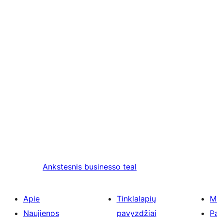
Ankstesnis
businesso teal
Apie
Tinklalapių
M
Naujienos
pavyzdžiai
P