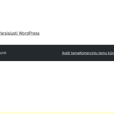
Parsisiųsti WordPress
os
Hit
Įkelti temą
Komercinių temų kūrė