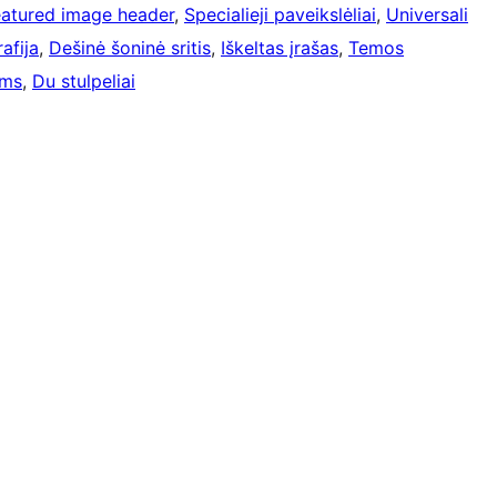
eatured image header
, 
Specialieji paveikslėliai
, 
Universali
afija
, 
Dešinė šoninė sritis
, 
Iškeltas įrašas
, 
Temos
ams
, 
Du stulpeliai