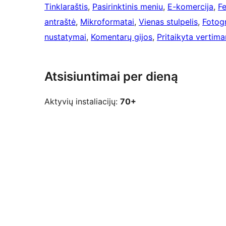
Tinklaraštis
, 
Pasirinktinis meniu
, 
E-komercija
, 
F
antraštė
, 
Mikroformatai
, 
Vienas stulpelis
, 
Fotogr
nustatymai
, 
Komentarų gijos
, 
Pritaikyta vertim
Atsisiuntimai per dieną
Aktyvių instaliacijų:
70+