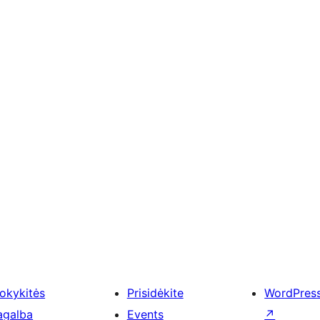
okykitės
Prisidėkite
WordPres
agalba
Events
↗