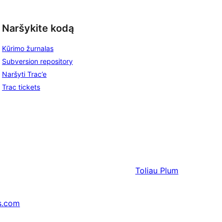
Naršykite kodą
Kūrimo žurnalas
Subversion repository
Naršyti Trac’e
Trac tickets
Toliau
Plum
s.com