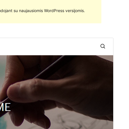
 naudojant su naujausiomis WordPress versijomis.
Peržiūrėti
Parsisiųsti
Versija
1.0.5
Atnaujinta
21 vasario, 2017
Aktyvių instaliacijų
70+
Temos pradinis puslapis