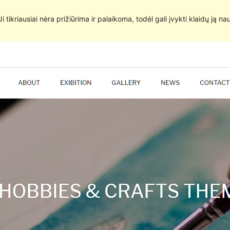
 Ji tikriausiai nėra prižiūrima ir palaikoma, todėl gali įvykti klaidų ją