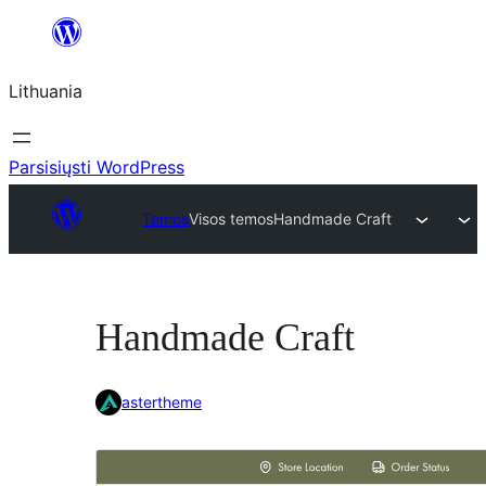
Eiti
prie
Lithuania
turinio
Parsisiųsti WordPress
Temos
Visos temos
Handmade Craft
Handmade Craft
astertheme