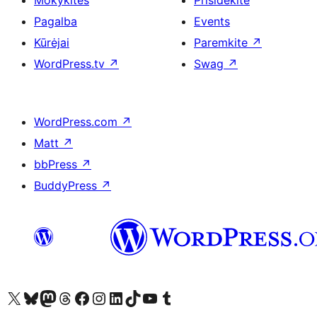
Mokykitės
Prisidėkite
Pagalba
Events
Kūrėjai
Paremkite
↗
WordPress.tv
↗
Swag
↗
WordPress.com
↗
Matt
↗
bbPress
↗
BuddyPress
↗
Visit our X (formerly Twitter) account
Apsilankykite mūsų Bluesky paskyroje
Visit our Mastodon account
Apsilankykite mūsų Threads paskyroje
Visit our Facebook page
Visit our Instagram account
Visit our LinkedIn account
Apsilankykite mūsų TikTok paskyroje
Visit our YouTube channel
Apsilankykite mūsų Tumblr paskyroje