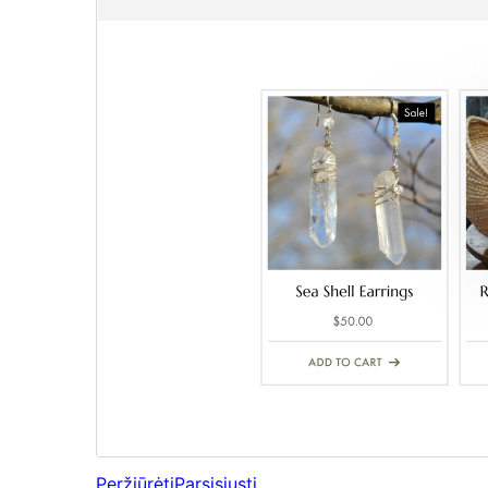
Peržiūrėti
Parsisiųsti