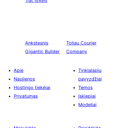
Trac tickets
Ankstesnis
Toliau
Courier
Gigantic Builder
Company
Apie
Tinklalapių
Naujienos
pavyzdžiai
Hostingo tiekėjai
Temos
Privatumas
Įskiepiai
Modeliai