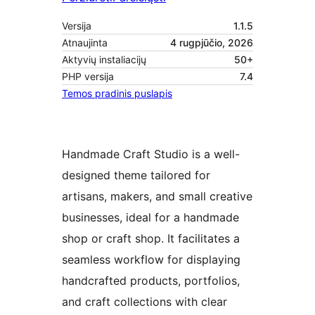
Versija
1.1.5
Atnaujinta
4 rugpjūčio, 2026
Aktyvių instaliacijų
50+
PHP versija
7.4
Temos pradinis puslapis
Handmade Craft Studio is a well-
designed theme tailored for
artisans, makers, and small creative
businesses, ideal for a handmade
shop or craft shop. It facilitates a
seamless workflow for displaying
handcrafted products, portfolios,
and craft collections with clear