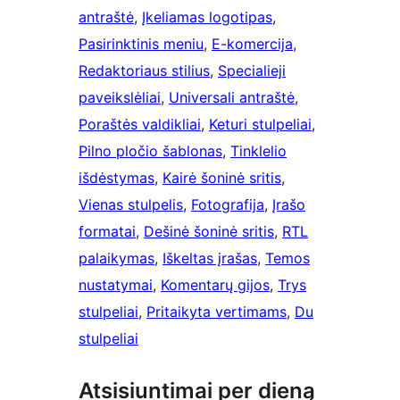
antraštė
, 
Įkeliamas logotipas
, 
Pasirinktinis meniu
, 
E-komercija
, 
Redaktoriaus stilius
, 
Specialieji
paveikslėliai
, 
Universali antraštė
, 
Poraštės valdikliai
, 
Keturi stulpeliai
, 
Pilno pločio šablonas
, 
Tinklelio
išdėstymas
, 
Kairė šoninė sritis
, 
Vienas stulpelis
, 
Fotografija
, 
Įrašo
formatai
, 
Dešinė šoninė sritis
, 
RTL
palaikymas
, 
Iškeltas įrašas
, 
Temos
nustatymai
, 
Komentarų gijos
, 
Trys
stulpeliai
, 
Pritaikyta vertimams
, 
Du
stulpeliai
Atsisiuntimai per dieną