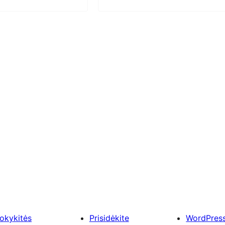
okykitės
Prisidėkite
WordPres