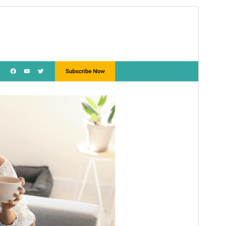
Komercinė tema
Ši tema yra nemokama, tačiau ji turi mokamus
papildinius ar pagalbą.
View support
Peržiūrėti
Parsisiųsti
Versija
2.0.0
Atnaujinta
25 gegužės, 2026
Aktyvių instaliacijų
60+
WordPress versija
5.9
PHP versija
5.6
Temos pradinis puslapis