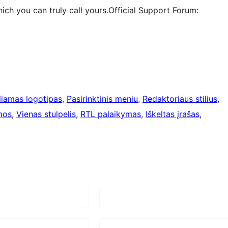
ich you can truly call yours.Official Support Forum:
liamas logotipas
, 
Pasirinktinis meniu
, 
Redaktoriaus stilius
, 
mos
, 
Vienas stulpelis
, 
RTL palaikymas
, 
Iškeltas įrašas
, 