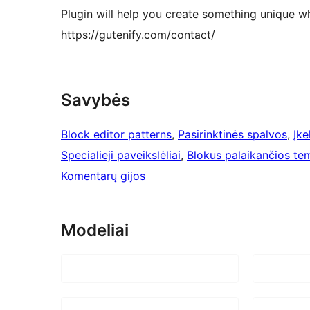
Plugin will help you create something unique wh
https://gutenify.com/contact/
Savybės
Block editor patterns
, 
Pasirinktinės spalvos
, 
Įke
Specialieji paveikslėliai
, 
Blokus palaikančios te
Komentarų gijos
Modeliai