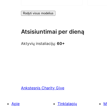
Rodyti visus modelius
Atsisiuntimai per dieną
Aktyvių instaliacijų:
60+
Ankstesnis
Charity Give
Apie
Tinklalapių
M