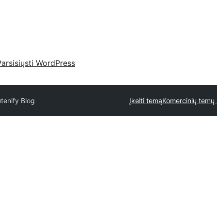
Parsisiųsti WordPress
tenify Blog
Įkelti temą
Komercinių temų 