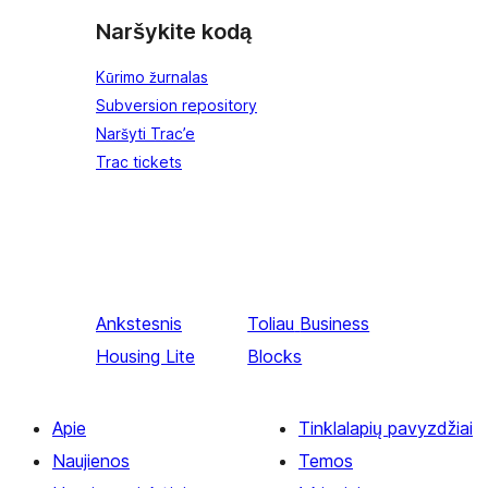
Naršykite kodą
Kūrimo žurnalas
Subversion repository
Naršyti Trac’e
Trac tickets
Ankstesnis
Toliau
Business
Housing Lite
Blocks
Apie
Tinklalapių pavyzdžiai
Naujienos
Temos