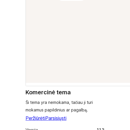
Komercinė tema
Ši tema yra nemokama, tačiau ji turi
mokamus papildinius ar pagalbą.
Peržiūrėti
Parsisiųsti
Versija
1.1.3