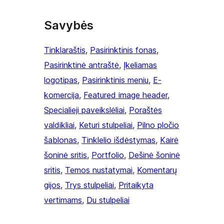
Savybės
Tinklaraštis
, 
Pasirinktinis fonas
, 
Pasirinktinė antraštė
, 
Įkeliamas
logotipas
, 
Pasirinktinis meniu
, 
E-
komercija
, 
Featured image header
, 
Specialieji paveikslėliai
, 
Poraštės
valdikliai
, 
Keturi stulpeliai
, 
Pilno pločio
šablonas
, 
Tinklelio išdėstymas
, 
Kairė
šoninė sritis
, 
Portfolio
, 
Dešinė šoninė
sritis
, 
Temos nustatymai
, 
Komentarų
gijos
, 
Trys stulpeliai
, 
Pritaikyta
vertimams
, 
Du stulpeliai