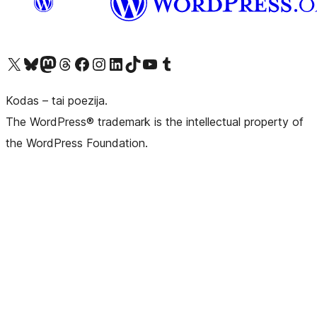
Visit our X (formerly Twitter) account
Apsilankykite mūsų Bluesky paskyroje
Visit our Mastodon account
Apsilankykite mūsų Threads paskyroje
Visit our Facebook page
Visit our Instagram account
Visit our LinkedIn account
Apsilankykite mūsų TikTok paskyroje
Visit our YouTube channel
Apsilankykite mūsų Tumblr paskyroje
Kodas – tai poezija.
The WordPress® trademark is the intellectual property of
the WordPress Foundation.