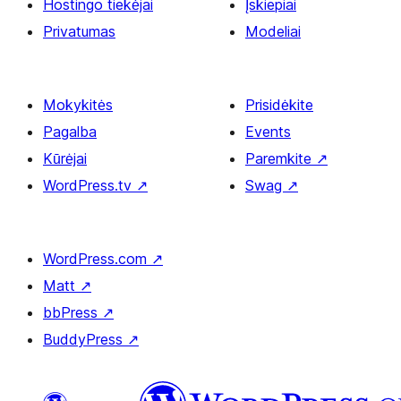
Hostingo tiekėjai
Įskiepiai
Privatumas
Modeliai
Mokykitės
Prisidėkite
Pagalba
Events
Kūrėjai
Paremkite
↗
WordPress.tv
↗
Swag
↗
WordPress.com
↗
Matt
↗
bbPress
↗
BuddyPress
↗