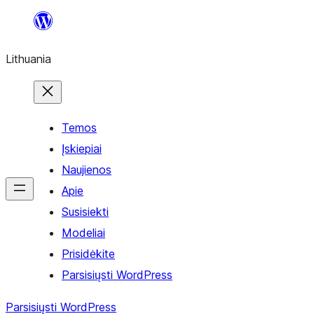
Eiti
prie
Lithuania
turinio
Temos
Įskiepiai
Naujienos
Apie
Susisiekti
Modeliai
Prisidėkite
Parsisiųsti WordPress
Parsisiųsti WordPress