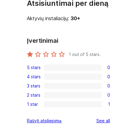
Atsisiuntimai per dieną
Aktyvių instaliacijų:
30+
Įvertinimai
1
out of 5 stars.
5 stars
0
0
4 stars
0
5-
0
3 stars
0
star
4-
0
reviews
2 stars
0
star
3-
0
reviews
1 star
1
star
2-
1
reviews
star
1-
reviews
Rašyti atsiliepimą
See all
reviews
star
review