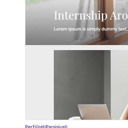
Peržiūrėti
Parsisiųsti