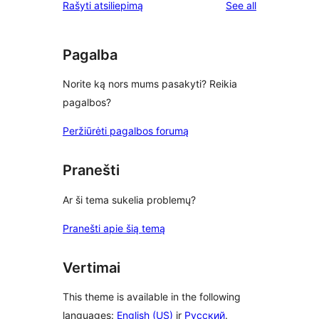
reviews
Rašyti atsiliepimą
See all
reviews
star
reviews
Pagalba
Norite ką nors mums pasakyti? Reikia
pagalbos?
Peržiūrėti pagalbos forumą
Pranešti
Ar ši tema sukelia problemų?
Pranešti apie šią temą
Vertimai
This theme is available in the following
languages:
English (US)
ir
Русский
.