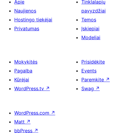
Apie
Tinklalapių
Naujienos
pavyzdžiai
Hostingo tiekėjai
Temos
Privatumas
Įskiepiai
Modeliai
Mokykitės
Prisidėkite
Pagalba
Events
Kūrėjai
Paremkite
↗
WordPress.tv
↗
Swag
↗
WordPress.com
↗
Matt
↗
bbPress
↗