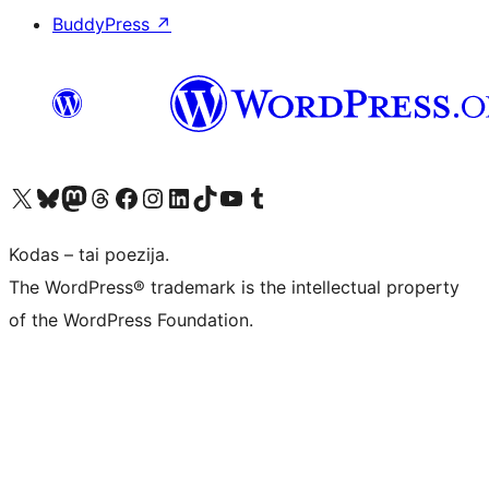
BuddyPress
↗
Visit our X (formerly Twitter) account
Apsilankykite mūsų Bluesky paskyroje
Visit our Mastodon account
Apsilankykite mūsų Threads paskyroje
Visit our Facebook page
Visit our Instagram account
Visit our LinkedIn account
Apsilankykite mūsų TikTok paskyroje
Visit our YouTube channel
Apsilankykite mūsų Tumblr paskyroje
Kodas – tai poezija.
The WordPress® trademark is the intellectual property
of the WordPress Foundation.