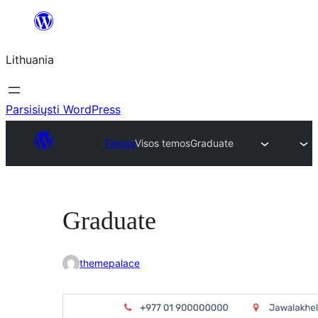
Eiti
prie
Lithuania
turinio
Parsisiųsti WordPress
Temos
Visos temos
Graduate
Graduate
themepalace