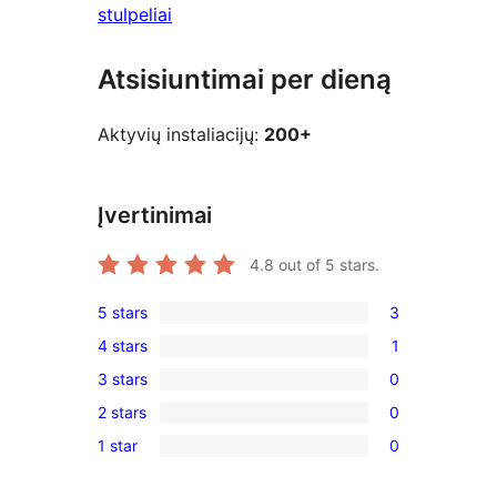
stulpeliai
Atsisiuntimai per dieną
Aktyvių instaliacijų:
200+
Įvertinimai
4.8
out of 5 stars.
5 stars
3
3
4 stars
1
5-
1
3 stars
0
star
4-
0
reviews
2 stars
0
star
3-
0
review
1 star
0
star
2-
0
reviews
star
1-