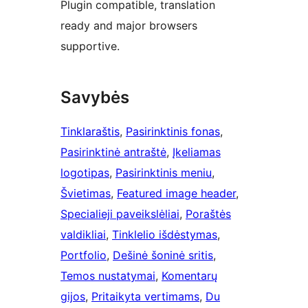
Plugin compatible, translation
ready and major browsers
supportive.
Savybės
Tinklaraštis
, 
Pasirinktinis fonas
, 
Pasirinktinė antraštė
, 
Įkeliamas
logotipas
, 
Pasirinktinis meniu
, 
Švietimas
, 
Featured image header
, 
Specialieji paveikslėliai
, 
Poraštės
valdikliai
, 
Tinklelio išdėstymas
, 
Portfolio
, 
Dešinė šoninė sritis
, 
Temos nustatymai
, 
Komentarų
gijos
, 
Pritaikyta vertimams
, 
Du