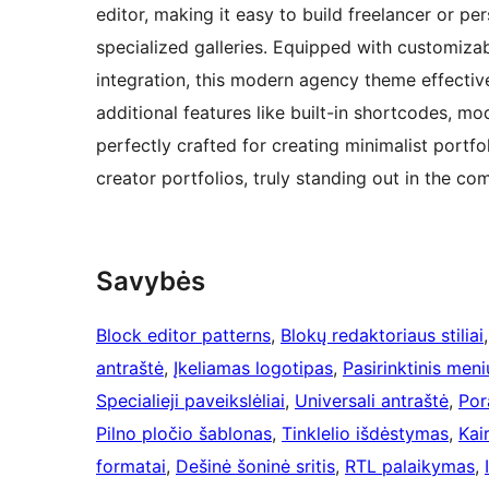
editor, making it easy to build freelancer or p
specialized galleries. Equipped with customizab
integration, this modern agency theme effectivel
additional features like built-in shortcodes, mo
perfectly crafted for creating minimalist portfol
creator portfolios, truly standing out in the c
Savybės
Block editor patterns
, 
Blokų redaktoriaus stiliai
,
antraštė
, 
Įkeliamas logotipas
, 
Pasirinktinis meni
Specialieji paveikslėliai
, 
Universali antraštė
, 
Por
Pilno pločio šablonas
, 
Tinklelio išdėstymas
, 
Kair
formatai
, 
Dešinė šoninė sritis
, 
RTL palaikymas
, 