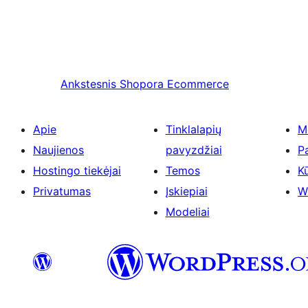
Ankstesnis
Shopora Ecommerce
Apie
Tinklalapių
M
Naujienos
pavyzdžiai
P
Hostingo tiekėjai
Temos
Kū
Privatumas
Įskiepiai
W
Modeliai