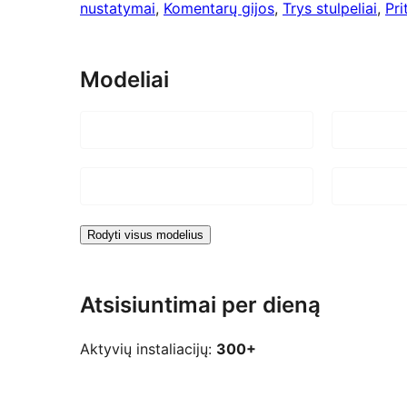
nustatymai
, 
Komentarų gijos
, 
Trys stulpeliai
, 
Pri
Modeliai
Rodyti visus modelius
Atsisiuntimai per dieną
Aktyvių instaliacijų:
300+