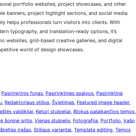
ersonal portfolio websites, project showcases, and other
le banners, project highlight sections, and social media
y helps professionals turn visitors into clients. With
dern typography, and translation-ready options, it’s
io websites, grid-based creative galleries, and digital
ompetitive world of design showcases.
 
Pasirinktinis fonas
, 
Pasirinktinės spalvos
, 
Pasirinktinė
u
, 
Redaktoriaus stilius
, 
Švietimas
, 
Featured image header
, 
aštės valdikliai
, 
Keturi stulpeliai
, 
Blokus palaikančios temos
ė šoninė sritis
, 
Vienas stulpelis
, 
Fotografija
, 
Portfolio
, 
Įrašo
Iškeltas įrašas
, 
Stiliaus variantai
, 
Template editing
, 
Temos