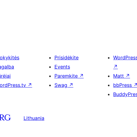
okykitės
Prisidėkite
WordPres
agalba
Events
↗
rėjai
Paremkite
↗
Matt
↗
ordPress.tv
↗
Swag
↗
bbPress
BuddyPre
Lithuania