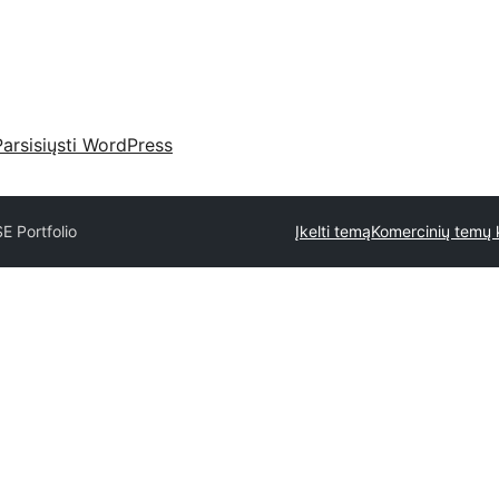
Parsisiųsti WordPress
E Portfolio
Įkelti temą
Komercinių temų k