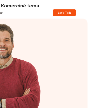
Komercinė tema
Ši tema yra nemokama, tačiau ji turi mokamus
papildinius ar pagalbą.
View support
Peržiūrėti
Parsisiųsti
Versija
1.4.1
Atnaujinta
1 rugpjūčio, 2026
Aktyvių instaliacijų
300+
PHP versija
5.6
Temos pradinis puslapis