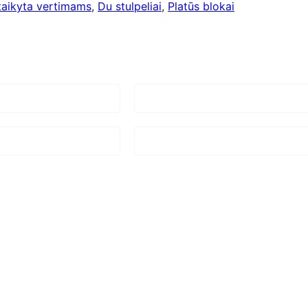
taikyta vertimams
, 
Du stulpeliai
, 
Platūs blokai