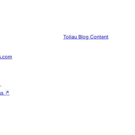
Toliau
Blog Content
s.com
↗
ss
↗