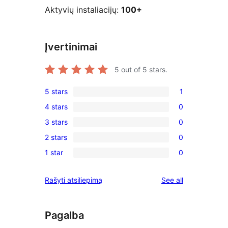
Aktyvių instaliacijų:
100+
Įvertinimai
5
out of 5 stars.
5 stars
1
1
4 stars
0
5-
0
3 stars
0
star
4-
0
review
2 stars
0
star
3-
0
reviews
1 star
0
star
2-
0
reviews
star
1-
reviews
Rašyti atsiliepimą
See all
reviews
star
reviews
Pagalba