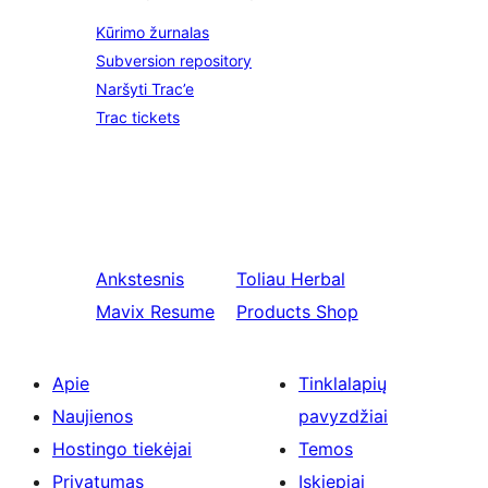
Kūrimo žurnalas
Subversion repository
Naršyti Trac’e
Trac tickets
Ankstesnis
Toliau
Herbal
Mavix Resume
Products Shop
Apie
Tinklalapių
Naujienos
pavyzdžiai
Hostingo tiekėjai
Temos
Privatumas
Įskiepiai