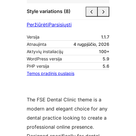
Style variations (8)
Peržiūrėti
Parsisiųsti
Versija
1.1.7
Atnaujinta
4 rugpjūčio, 2026
Aktyvių instaliacijų
100+
WordPress versija
5.9
PHP versija
5.6
Temos pradinis puslapis
The FSE Dental Clinic theme is a
modern and elegant choice for any
dental practice looking to create a
professional online presence.
Designed specifically for dental