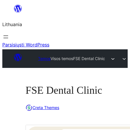
Eiti
prie
Lithuania
turinio
Parsisiųsti WordPress
Temos
Visos temos
FSE Dental Clinic
FSE Dental Clinic
Creta Themes