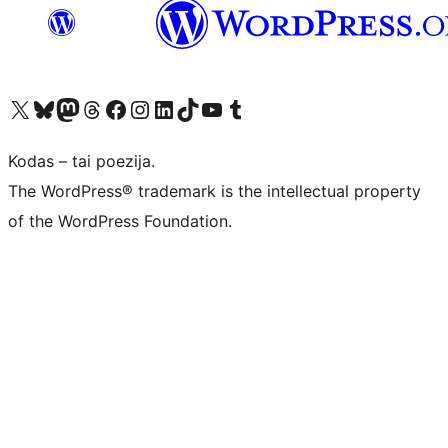
Visit our X (formerly Twitter) account
Apsilankykite mūsų Bluesky paskyroje
Visit our Mastodon account
Apsilankykite mūsų Threads paskyroje
Visit our Facebook page
Visit our Instagram account
Visit our LinkedIn account
Apsilankykite mūsų TikTok paskyroje
Visit our YouTube channel
Apsilankykite mūsų Tumblr paskyroje
Kodas – tai poezija.
The WordPress® trademark is the intellectual property
of the WordPress Foundation.