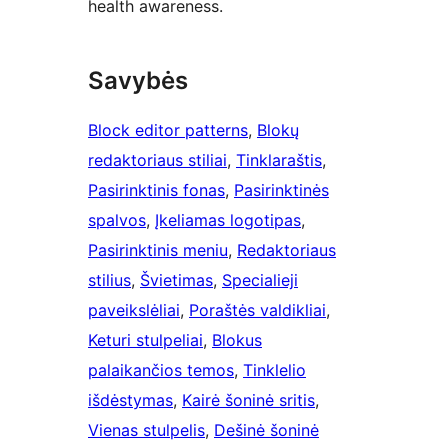
health awareness.
Savybės
Block editor patterns
, 
Blokų
redaktoriaus stiliai
, 
Tinklaraštis
, 
Pasirinktinis fonas
, 
Pasirinktinės
spalvos
, 
Įkeliamas logotipas
, 
Pasirinktinis meniu
, 
Redaktoriaus
stilius
, 
Švietimas
, 
Specialieji
paveikslėliai
, 
Poraštės valdikliai
, 
Keturi stulpeliai
, 
Blokus
palaikančios temos
, 
Tinklelio
išdėstymas
, 
Kairė šoninė sritis
, 
Vienas stulpelis
, 
Dešinė šoninė