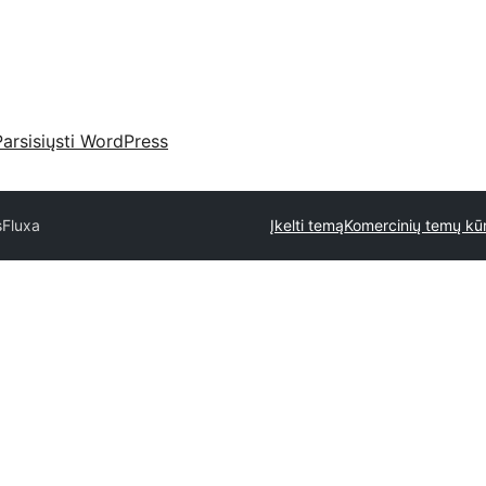
Parsisiųsti WordPress
s
Fluxa
Įkelti temą
Komercinių temų kūr