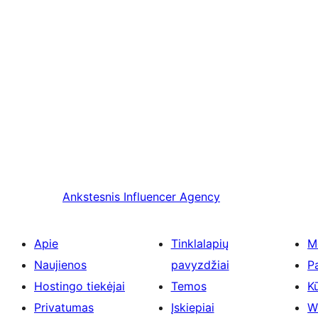
Ankstesnis
Influencer Agency
Apie
Tinklalapių
M
Naujienos
pavyzdžiai
P
Hostingo tiekėjai
Temos
Kū
Privatumas
Įskiepiai
W