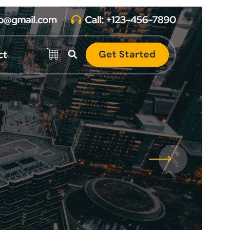
Peržiūrėti
Parsisiųsti
Tai temos
Atua
potemė.
Versija
1.1.23
Atnaujinta
6 rugpjūčio, 2026
Aktyvių instaliacijų
200+
WordPress versija
4.7
PHP versija
5.6
Temos pradinis puslapis