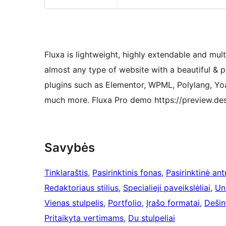
Fluxa is lightweight, highly extendable and mul
almost any type of website with a beautiful & 
plugins such as Elementor, WPML, Polylang, Y
much more. Fluxa Pro demo https://preview.de
Savybės
Tinklaraštis
, 
Pasirinktinis fonas
, 
Pasirinktinė ant
Redaktoriaus stilius
, 
Specialieji paveikslėliai
, 
Un
Vienas stulpelis
, 
Portfolio
, 
Įrašo formatai
, 
Dešin
Pritaikyta vertimams
, 
Du stulpeliai