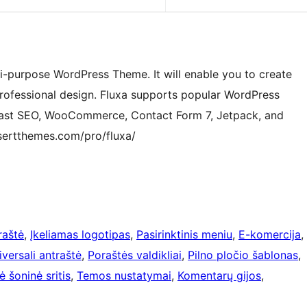
ti-purpose WordPress Theme. It will enable you to create
professional design. Fluxa supports popular WordPress
oast SEO, WooCommerce, Contact Form 7, Jetpack, and
sertthemes.com/pro/fluxa/
raštė
, 
Įkeliamas logotipas
, 
Pasirinktinis meniu
, 
E-komercija
, 
iversali antraštė
, 
Poraštės valdikliai
, 
Pilno pločio šablonas
, 
ė šoninė sritis
, 
Temos nustatymai
, 
Komentarų gijos
, 