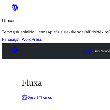
Eiti
prie
Lithuania
turinio
Temos
Įskiepiai
Naujienos
Apie
Susisiekti
Modeliai
Prisidėkite
Parsisiųsti WordPress
Temos
Visos temo
Fluxa
Desert Themes