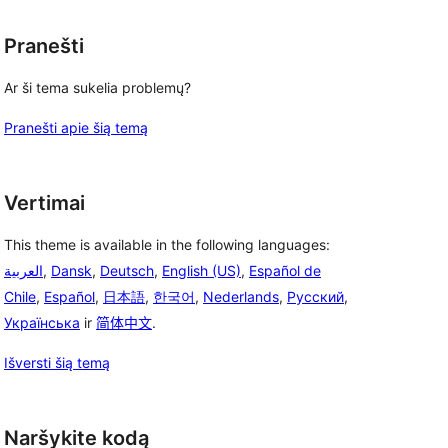
Pranešti
Ar ši tema sukelia problemų?
Pranešti apie šią temą
Vertimai
This theme is available in the following languages:
العربية
,
Dansk
,
Deutsch
,
English (US)
,
Español de
Chile
,
Español
,
日本語
,
한국어
,
Nederlands
,
Русский
,
Українська
ir
简体中文
.
Išversti šią temą
Naršykite kodą