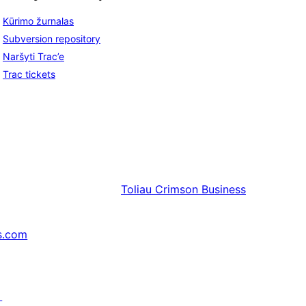
Kūrimo žurnalas
Subversion repository
Naršyti Trac’e
Trac tickets
Toliau
Crimson Business
s.com
↗