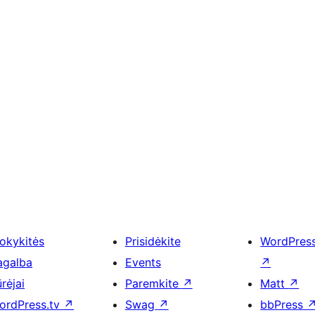
okykitės
Prisidėkite
WordPres
agalba
Events
↗
rėjai
Paremkite
↗
Matt
↗
ordPress.tv
↗
Swag
↗
bbPress