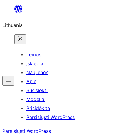
Eiti
prie
Lithuania
turinio
Temos
Įskiepiai
Naujienos
Apie
Susisiekti
Modeliai
Prisidėkite
Parsisiųsti WordPress
Parsisiųsti WordPress