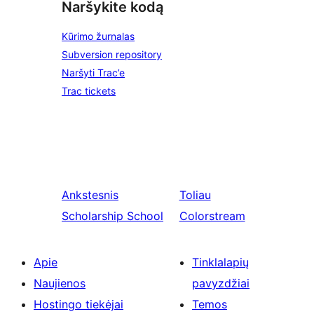
Naršykite kodą
Kūrimo žurnalas
Subversion repository
Naršyti Trac’e
Trac tickets
Ankstesnis
Toliau
Scholarship School
Colorstream
Apie
Tinklalapių
Naujienos
pavyzdžiai
Hostingo tiekėjai
Temos