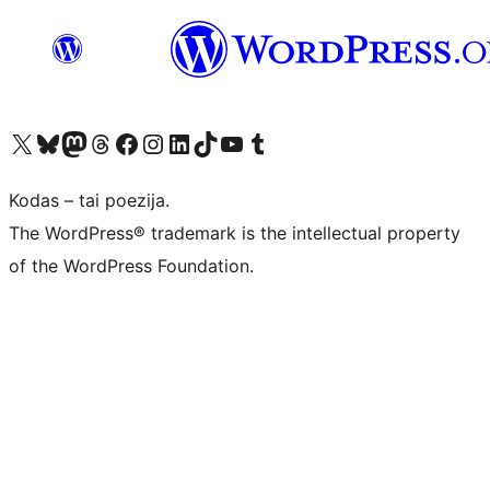
Visit our X (formerly Twitter) account
Apsilankykite mūsų Bluesky paskyroje
Visit our Mastodon account
Apsilankykite mūsų Threads paskyroje
Visit our Facebook page
Visit our Instagram account
Visit our LinkedIn account
Apsilankykite mūsų TikTok paskyroje
Visit our YouTube channel
Apsilankykite mūsų Tumblr paskyroje
Kodas – tai poezija.
The WordPress® trademark is the intellectual property
of the WordPress Foundation.