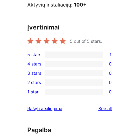
Aktyvių instaliacijų:
100+
Įvertinimai
5
out of 5 stars.
5 stars
1
1
4 stars
0
5-
0
3 stars
0
star
4-
0
review
2 stars
0
star
3-
0
reviews
1 star
0
star
2-
0
reviews
star
1-
reviews
Rašyti atsiliepimą
See all
reviews
star
reviews
Pagalba