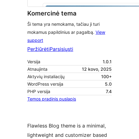
Komercinė tema
Ši tema yra nemokama, tačiau ji turi
mokamus papildinius ar pagalbą.
View
support
Peržiūrėti
Parsisiųsti
Versija
1.0.1
Atnaujinta
12 kovo, 2025
Aktyvių instaliacijų
100+
WordPress versija
5.0
PHP versija
7.4
Temos pradinis puslapis
Flawless Blog theme is a minimal,
lightweight and customizer based