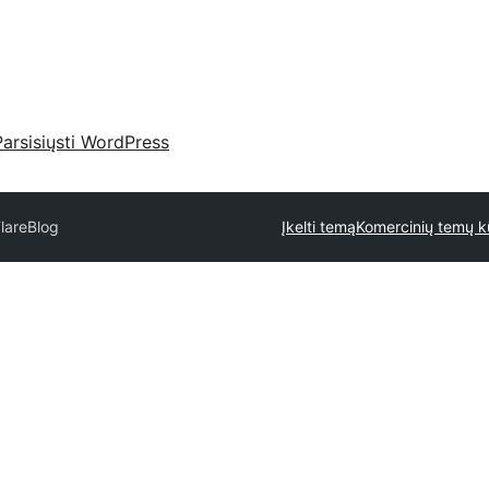
Parsisiųsti WordPress
lareBlog
Įkelti temą
Komercinių temų kū