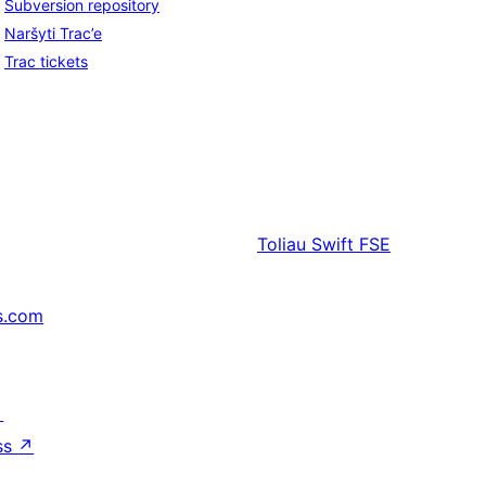
Subversion repository
Naršyti Trac’e
Trac tickets
Toliau
Swift FSE
s.com
↗
ss
↗