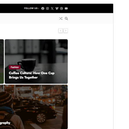
Peržiūrėti
Parsisiųsti
Tai temos
Blogvy
potemė.
Versija
1.0.0
Atnaujinta
13 vasario, 2025
Aktyvių instaliacijų
100+
WordPress versija
5.3
PHP versija
5.6
Temos pradinis puslapis