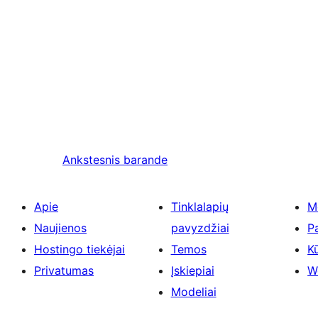
Ankstesnis
barande
Apie
Tinklalapių
M
Naujienos
pavyzdžiai
P
Hostingo tiekėjai
Temos
Kū
Privatumas
Įskiepiai
W
Modeliai