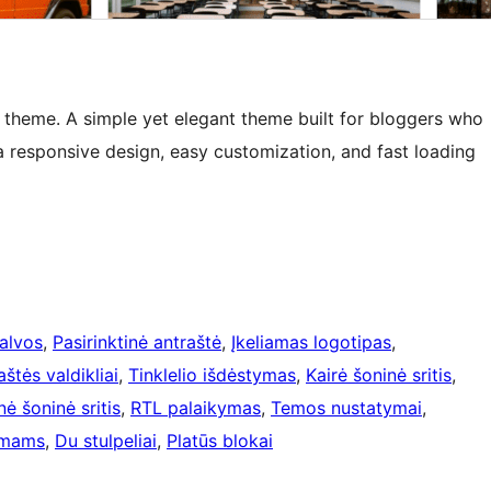
 theme. A simple yet elegant theme built for bloggers who
 a responsive design, easy customization, and fast loading
palvos
, 
Pasirinktinė antraštė
, 
Įkeliamas logotipas
, 
štės valdikliai
, 
Tinklelio išdėstymas
, 
Kairė šoninė sritis
, 
nė šoninė sritis
, 
RTL palaikymas
, 
Temos nustatymai
, 
timams
, 
Du stulpeliai
, 
Platūs blokai