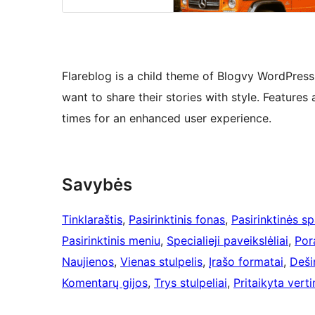
Flareblog is a child theme of Blogvy WordPress
want to share their stories with style. Features
times for an enhanced user experience.
Savybės
Tinklaraštis
, 
Pasirinktinis fonas
, 
Pasirinktinės s
Pasirinktinis meniu
, 
Specialieji paveikslėliai
, 
Pora
Naujienos
, 
Vienas stulpelis
, 
Įrašo formatai
, 
Deši
Komentarų gijos
, 
Trys stulpeliai
, 
Pritaikyta ver