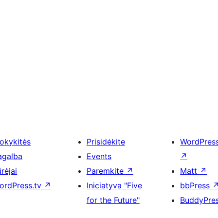
okykitės
Prisidėkite
WordPres
agalba
Events
↗
rėjai
Paremkite
↗
Matt
↗
ordPress.tv
↗
Iniciatyva "Five
bbPress
for the Future"
BuddyPre