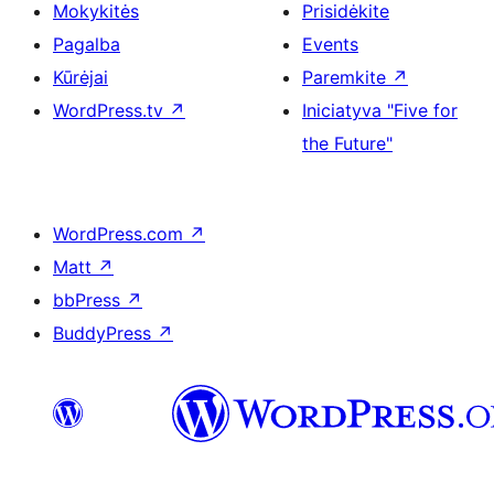
Mokykitės
Prisidėkite
Pagalba
Events
Kūrėjai
Paremkite
↗
WordPress.tv
↗
Iniciatyva "Five for
the Future"
WordPress.com
↗
Matt
↗
bbPress
↗
BuddyPress
↗