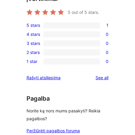
5
out of 5 stars.
5 stars
1
1
4 stars
0
5-
0
3 stars
0
star
4-
0
review
2 stars
0
star
3-
0
reviews
1 star
0
star
2-
0
reviews
star
1-
reviews
Rašyti atsiliepimą
See all
reviews
star
reviews
Pagalba
Norite ką nors mums pasakyti? Reikia
pagalbos?
Peržiūrėti pagalbos forumą