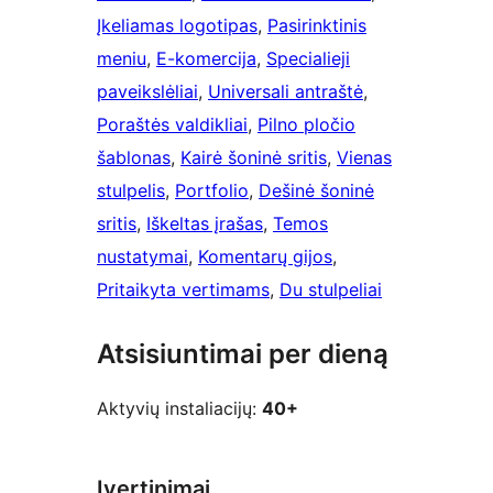
Įkeliamas logotipas
, 
Pasirinktinis
meniu
, 
E-komercija
, 
Specialieji
paveikslėliai
, 
Universali antraštė
, 
Poraštės valdikliai
, 
Pilno pločio
šablonas
, 
Kairė šoninė sritis
, 
Vienas
stulpelis
, 
Portfolio
, 
Dešinė šoninė
sritis
, 
Iškeltas įrašas
, 
Temos
nustatymai
, 
Komentarų gijos
, 
Pritaikyta vertimams
, 
Du stulpeliai
Atsisiuntimai per dieną
Aktyvių instaliacijų:
40+
Įvertinimai