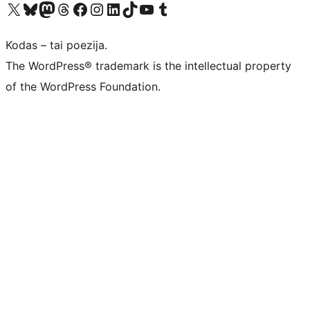
Visit our X (formerly Twitter) account
Apsilankykite mūsų Bluesky paskyroje
Visit our Mastodon account
Apsilankykite mūsų Threads paskyroje
Visit our Facebook page
Visit our Instagram account
Visit our LinkedIn account
Apsilankykite mūsų TikTok paskyroje
Visit our YouTube channel
Apsilankykite mūsų Tumblr paskyroje
Kodas – tai poezija.
The WordPress® trademark is the intellectual property
of the WordPress Foundation.