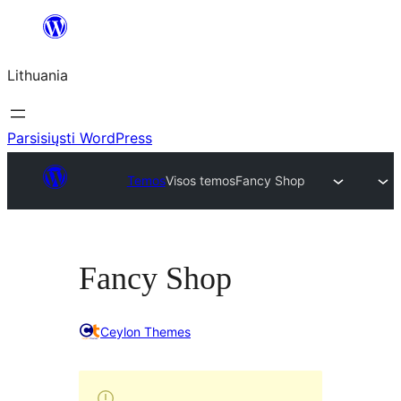
Eiti
prie
Lithuania
turinio
Parsisiųsti WordPress
Temos
Visos temos
Fancy Shop
Fancy Shop
Ceylon Themes