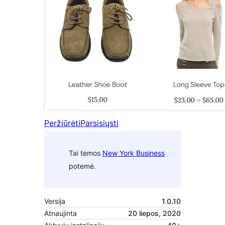
Peržiūrėti
Parsisiųsti
Tai temos
New York Business
potemė.
Versija
1.0.10
Atnaujinta
20 liepos, 2020