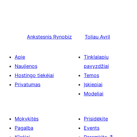
Ankstesnis
Rynobiz
Toliau
Avril
Apie
Tinklalapių
Naujienos
pavyzdžiai
Hostingo tiekėjai
Temos
Privatumas
Įskiepiai
Modeliai
Mokykitės
Prisidėkite
Pagalba
Events