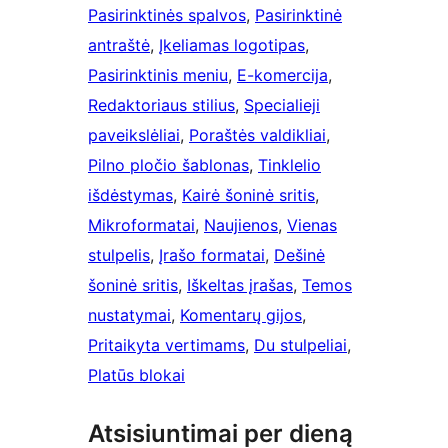
Pasirinktinės spalvos
, 
Pasirinktinė
antraštė
, 
Įkeliamas logotipas
, 
Pasirinktinis meniu
, 
E-komercija
, 
Redaktoriaus stilius
, 
Specialieji
paveikslėliai
, 
Poraštės valdikliai
, 
Pilno pločio šablonas
, 
Tinklelio
išdėstymas
, 
Kairė šoninė sritis
, 
Mikroformatai
, 
Naujienos
, 
Vienas
stulpelis
, 
Įrašo formatai
, 
Dešinė
šoninė sritis
, 
Iškeltas įrašas
, 
Temos
nustatymai
, 
Komentarų gijos
, 
Pritaikyta vertimams
, 
Du stulpeliai
, 
Platūs blokai
Atsisiuntimai per dieną