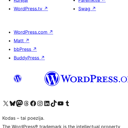
Kūrėjai
Paremkite
↗
WordPress.tv
↗
Swag
↗
WordPress.com
↗
Matt
↗
bbPress
↗
BuddyPress
↗
Visit our X (formerly Twitter) account
Apsilankykite mūsų Bluesky paskyroje
Visit our Mastodon account
Apsilankykite mūsų Threads paskyroje
Visit our Facebook page
Visit our Instagram account
Visit our LinkedIn account
Apsilankykite mūsų TikTok paskyroje
Visit our YouTube channel
Apsilankykite mūsų Tumblr paskyroje
Kodas – tai poezija.
The WordPress® trademark is the intellectual property