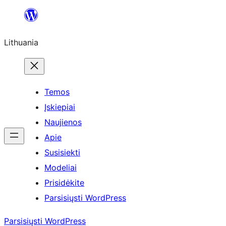
Eiti
prie
Lithuania
turinio
Temos
Įskiepiai
Naujienos
Apie
Susisiekti
Modeliai
Prisidėkite
Parsisiųsti WordPress
Parsisiųsti WordPress