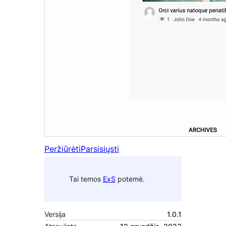
Peržiūrėti
Parsisiųsti
Tai temos
ExS
potemė.
Versija
1.0.1