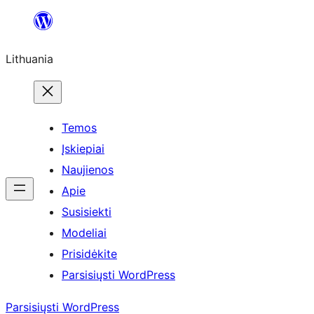
Eiti
prie
Lithuania
turinio
Temos
Įskiepiai
Naujienos
Apie
Susisiekti
Modeliai
Prisidėkite
Parsisiųsti WordPress
Parsisiųsti WordPress