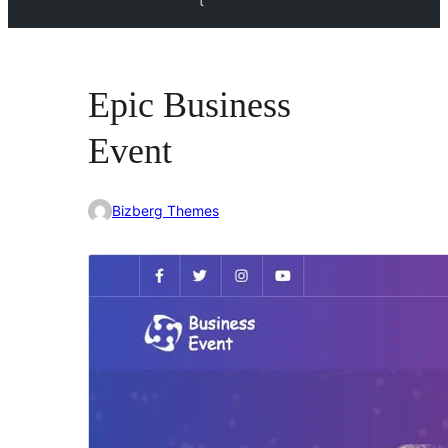
t
Epic Business
Event
Bizberg Themes