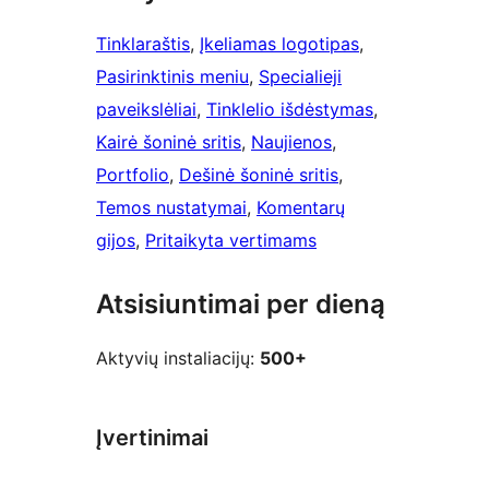
Tinklaraštis
, 
Įkeliamas logotipas
, 
Pasirinktinis meniu
, 
Specialieji
paveikslėliai
, 
Tinklelio išdėstymas
, 
Kairė šoninė sritis
, 
Naujienos
, 
Portfolio
, 
Dešinė šoninė sritis
, 
Temos nustatymai
, 
Komentarų
gijos
, 
Pritaikyta vertimams
Atsisiuntimai per dieną
Aktyvių instaliacijų:
500+
Įvertinimai