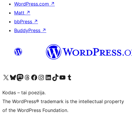
WordPress.com
↗
Matt
↗
bbPress
↗
BuddyPress
↗
Visit our X (formerly Twitter) account
Apsilankykite mūsų Bluesky paskyroje
Visit our Mastodon account
Apsilankykite mūsų Threads paskyroje
Visit our Facebook page
Visit our Instagram account
Visit our LinkedIn account
Apsilankykite mūsų TikTok paskyroje
Visit our YouTube channel
Apsilankykite mūsų Tumblr paskyroje
Kodas – tai poezija.
The WordPress® trademark is the intellectual property
of the WordPress Foundation.