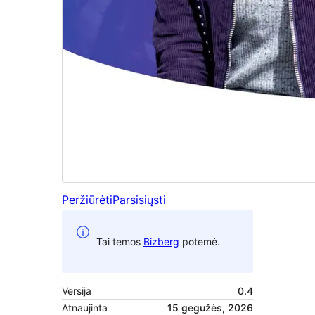
Peržiūrėti
Parsisiųsti
Tai temos
Bizberg
potemė.
Versija
0.4
Atnaujinta
15 gegužės, 2026