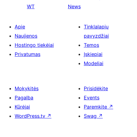
WT
News
Apie
Tinklalapių
Naujienos
pavyzdžiai
Hostingo tiekėjai
Temos
Privatumas
Įskiepiai
Modeliai
Mokykitės
Prisidėkite
Pagalba
Events
Kūrėjai
Paremkite
↗
WordPress.tv
↗
Swag
↗