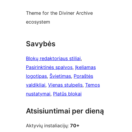
Theme for the Diviner Archive
ecosystem
Savybės
Blokų redaktoriaus stiliai
, 
Pasirinktinės spalvos
, 
Įkeliamas
logotipas
, 
Švietimas
, 
Poraštės
valdikliai
, 
Vienas stulpelis
, 
Temos
nustatymai
, 
Platūs blokai
Atsisiuntimai per dieną
Aktyvių instaliacijų:
70+