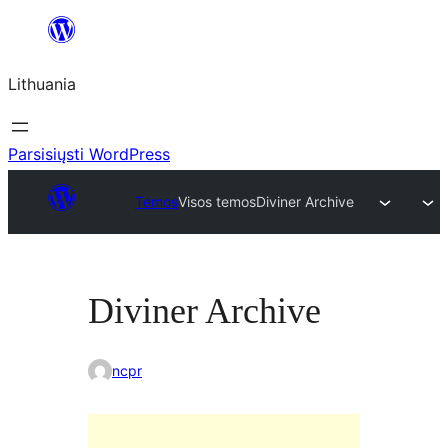
Eiti
prie
Lithuania
turinio
Parsisiųsti WordPress
Temos
Visos temos
Diviner Archive
Diviner Archive
ncpr