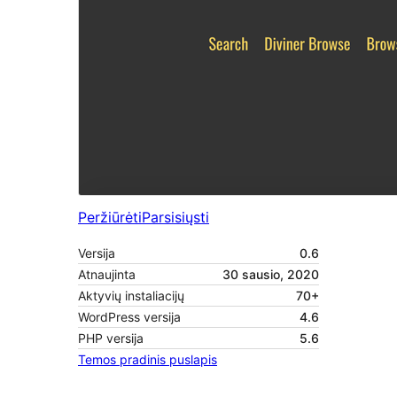
Peržiūrėti
Parsisiųsti
Versija
0.6
Atnaujinta
30 sausio, 2020
Aktyvių instaliacijų
70+
WordPress versija
4.6
PHP versija
5.6
Temos pradinis puslapis