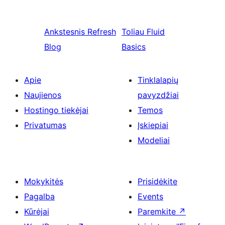
Ankstesnis
Refresh
Toliau
Fluid
Blog
Basics
Apie
Tinklalapių
Naujienos
pavyzdžiai
Hostingo tiekėjai
Temos
Privatumas
Įskiepiai
Modeliai
Mokykitės
Prisidėkite
Pagalba
Events
Kūrėjai
Paremkite
↗