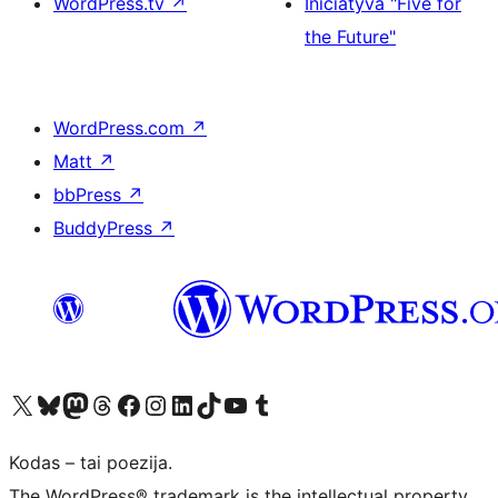
WordPress.tv
↗
Iniciatyva "Five for
the Future"
WordPress.com
↗
Matt
↗
bbPress
↗
BuddyPress
↗
Visit our X (formerly Twitter) account
Apsilankykite mūsų Bluesky paskyroje
Visit our Mastodon account
Apsilankykite mūsų Threads paskyroje
Visit our Facebook page
Visit our Instagram account
Visit our LinkedIn account
Apsilankykite mūsų TikTok paskyroje
Visit our YouTube channel
Apsilankykite mūsų Tumblr paskyroje
Kodas – tai poezija.
The WordPress® trademark is the intellectual property