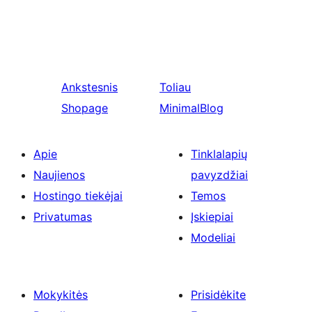
Ankstesnis
Toliau
Shopage
MinimalBlog
Apie
Tinklalapių
Naujienos
pavyzdžiai
Hostingo tiekėjai
Temos
Privatumas
Įskiepiai
Modeliai
Mokykitės
Prisidėkite