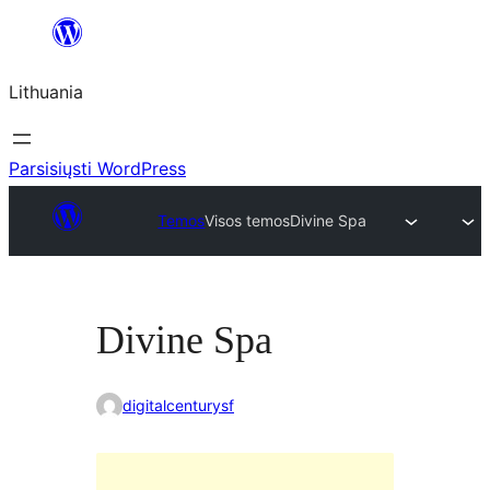
Eiti
prie
Lithuania
turinio
Parsisiųsti WordPress
Temos
Visos temos
Divine Spa
Divine Spa
digitalcenturysf