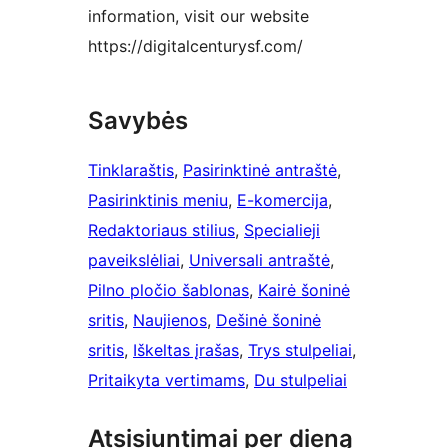
information, visit our website
https://digitalcenturysf.com/
Savybės
Tinklaraštis
, 
Pasirinktinė antraštė
, 
Pasirinktinis meniu
, 
E-komercija
, 
Redaktoriaus stilius
, 
Specialieji
paveikslėliai
, 
Universali antraštė
, 
Pilno pločio šablonas
, 
Kairė šoninė
sritis
, 
Naujienos
, 
Dešinė šoninė
sritis
, 
Iškeltas įrašas
, 
Trys stulpeliai
, 
Pritaikyta vertimams
, 
Du stulpeliai
Atsisiuntimai per dieną