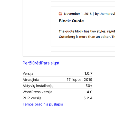
Peržiūrėti
Parsisiųsti
Versija
1.0.7
Atnaujinta
17 liepos, 2019
Aktyvių instaliacijų
50+
WordPress versija
4.0
PHP versija
5.2.4
Temos pradinis puslapis