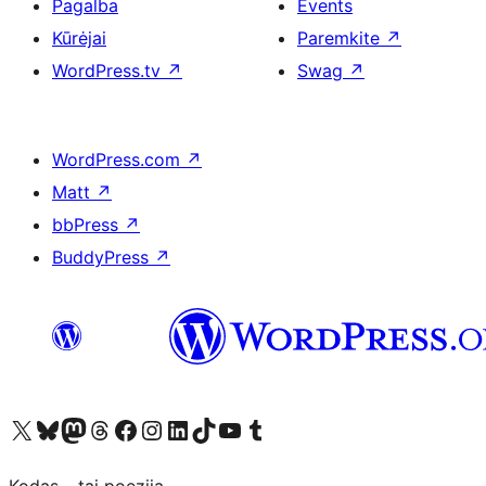
Pagalba
Events
Kūrėjai
Paremkite
↗
WordPress.tv
↗
Swag
↗
WordPress.com
↗
Matt
↗
bbPress
↗
BuddyPress
↗
Visit our X (formerly Twitter) account
Apsilankykite mūsų Bluesky paskyroje
Visit our Mastodon account
Apsilankykite mūsų Threads paskyroje
Visit our Facebook page
Visit our Instagram account
Visit our LinkedIn account
Apsilankykite mūsų TikTok paskyroje
Visit our YouTube channel
Apsilankykite mūsų Tumblr paskyroje