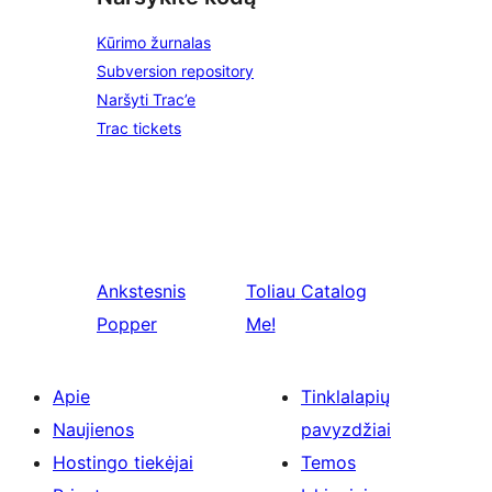
Kūrimo žurnalas
Subversion repository
Naršyti Trac’e
Trac tickets
Ankstesnis
Toliau
Catalog
Popper
Me!
Apie
Tinklalapių
Naujienos
pavyzdžiai
Hostingo tiekėjai
Temos