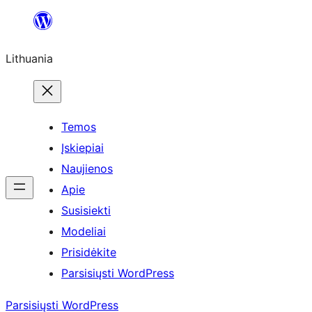
Eiti
prie
Lithuania
turinio
Temos
Įskiepiai
Naujienos
Apie
Susisiekti
Modeliai
Prisidėkite
Parsisiųsti WordPress
Parsisiųsti WordPress