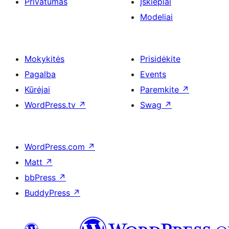
Privatumas
Įskiepiai
Modeliai
Mokykitės
Prisidėkite
Pagalba
Events
Kūrėjai
Paremkite
↗
WordPress.tv
↗
Swag
↗
WordPress.com
↗
Matt
↗
bbPress
↗
BuddyPress
↗