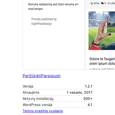
Peržiūrėti
Parsisiųsti
Versija
1.2.1
Atnaujinta
1 vasario, 2017
Aktyvių instaliacijų
300+
WordPress versija
4.1
Temos pradinis puslapis