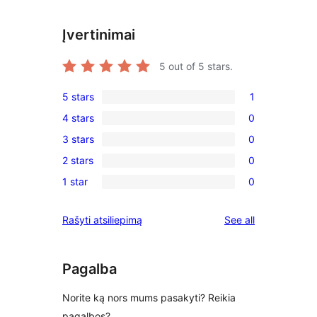
Įvertinimai
5
out of 5 stars.
5 stars
1
1
4 stars
0
5-
0
3 stars
0
star
4-
0
review
2 stars
0
star
3-
0
reviews
1 star
0
star
2-
0
reviews
star
1-
reviews
Rašyti atsiliepimą
See all
reviews
star
reviews
Pagalba
Norite ką nors mums pasakyti? Reikia
pagalbos?