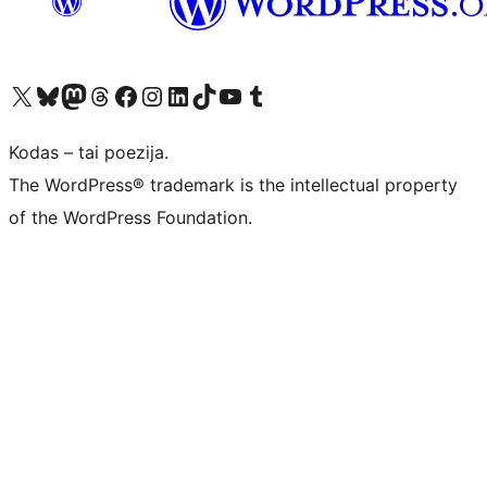
Visit our X (formerly Twitter) account
Apsilankykite mūsų Bluesky paskyroje
Visit our Mastodon account
Apsilankykite mūsų Threads paskyroje
Visit our Facebook page
Visit our Instagram account
Visit our LinkedIn account
Apsilankykite mūsų TikTok paskyroje
Visit our YouTube channel
Apsilankykite mūsų Tumblr paskyroje
Kodas – tai poezija.
The WordPress® trademark is the intellectual property
of the WordPress Foundation.