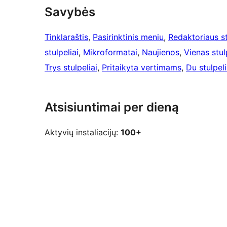
Savybės
Tinklaraštis
, 
Pasirinktinis meniu
, 
Redaktoriaus st
stulpeliai
, 
Mikroformatai
, 
Naujienos
, 
Vienas stul
Trys stulpeliai
, 
Pritaikyta vertimams
, 
Du stulpeli
Atsisiuntimai per dieną
Aktyvių instaliacijų:
100+