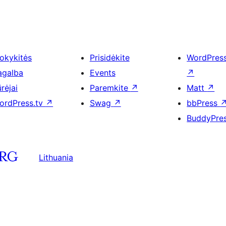
okykitės
Prisidėkite
WordPres
agalba
Events
↗
rėjai
Paremkite
↗
Matt
↗
ordPress.tv
↗
Swag
↗
bbPress
BuddyPre
Lithuania