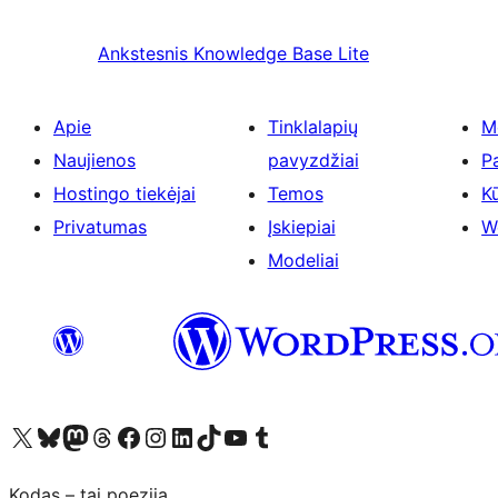
Ankstesnis
Knowledge Base Lite
Apie
Tinklalapių
M
Naujienos
pavyzdžiai
P
Hostingo tiekėjai
Temos
Kū
Privatumas
Įskiepiai
W
Modeliai
Visit our X (formerly Twitter) account
Apsilankykite mūsų Bluesky paskyroje
Visit our Mastodon account
Apsilankykite mūsų Threads paskyroje
Visit our Facebook page
Visit our Instagram account
Visit our LinkedIn account
Apsilankykite mūsų TikTok paskyroje
Visit our YouTube channel
Apsilankykite mūsų Tumblr paskyroje
Kodas – tai poezija.