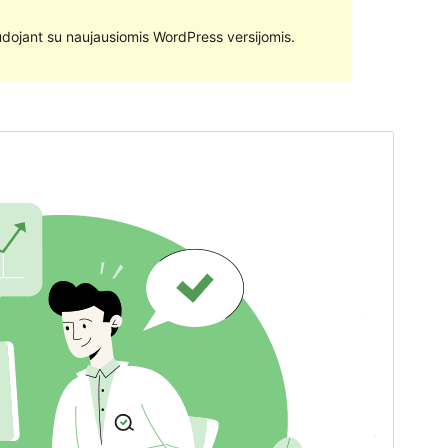
 naudojant su naujausiomis WordPress versijomis.
Peržiūrėti
Parsisiųsti
Versija
1.5
Atnaujinta
22 rugpjūčio, 2021
Aktyvių instaliacijų
100+
WordPress versija
5.5
PHP versija
5.6
Temos pradinis puslapis