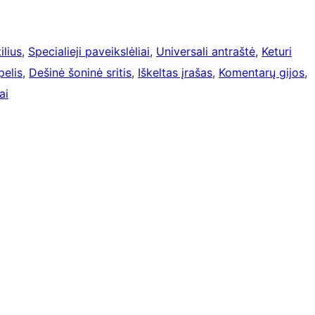
ilius
, 
Specialieji paveikslėliai
, 
Universali antraštė
, 
Keturi
pelis
, 
Dešinė šoninė sritis
, 
Iškeltas įrašas
, 
Komentarų gijos
, 
ai