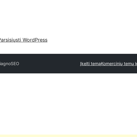
Parsisiųsti WordPress
iagnoSEO
Įkelti temą
Komercinių temų k