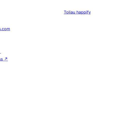
Toliau
happify
s.com
↗
ss
↗