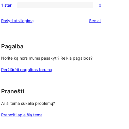
reviews
1 star
0
star
2-
0
reviews
star
1-
reviews
Rašyti atsiliepimą
See all
reviews
star
reviews
Pagalba
Norite ką nors mums pasakyti? Reikia pagalbos?
Peržiūrėti pagalbos forumą
Pranešti
Ar ši tema sukelia problemų?
Pranešti apie šią temą