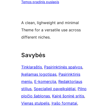
Temos pradinis puslapis
A clean, lighweight and minimal
Theme for a versatile use across
different niches.
Savybės
Tinklaraštis
, 
Pasirinktinės spalvos
, 
Įkeliamas logotipas
, 
Pasirinktinis
meniu
, 
E-komercija
, 
Redaktoriaus
stilius
, 
Specialieji paveikslėliai
, 
Pilno
pločio šablonas
, 
Kairė šoninė sritis
, 
Vienas stulpelis
, 
Įrašo formatai
, 