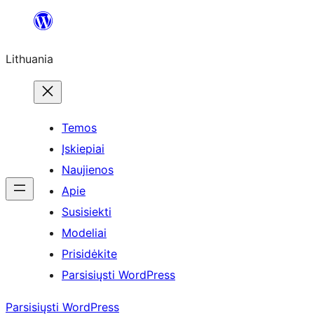
Eiti
prie
Lithuania
turinio
Temos
Įskiepiai
Naujienos
Apie
Susisiekti
Modeliai
Prisidėkite
Parsisiųsti WordPress
Parsisiųsti WordPress