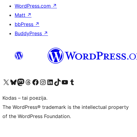
WordPress.com
↗
Matt
↗
bbPress
↗
BuddyPress
↗
Visit our X (formerly Twitter) account
Apsilankykite mūsų Bluesky paskyroje
Visit our Mastodon account
Apsilankykite mūsų Threads paskyroje
Visit our Facebook page
Visit our Instagram account
Visit our LinkedIn account
Apsilankykite mūsų TikTok paskyroje
Visit our YouTube channel
Apsilankykite mūsų Tumblr paskyroje
Kodas – tai poezija.
The WordPress® trademark is the intellectual property
of the WordPress Foundation.