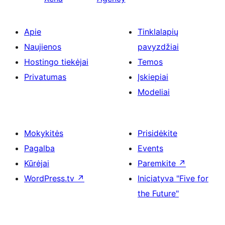
Apie
Tinklalapių
Naujienos
pavyzdžiai
Hostingo tiekėjai
Temos
Privatumas
Įskiepiai
Modeliai
Mokykitės
Prisidėkite
Pagalba
Events
Kūrėjai
Paremkite
↗
WordPress.tv
↗
Iniciatyva "Five for
the Future"