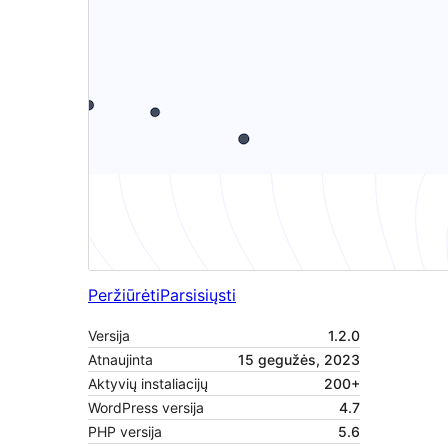
Peržiūrėti
Parsisiųsti
Versija
1.2.0
Atnaujinta
15 gegužės, 2023
Aktyvių instaliacijų
200+
WordPress versija
4.7
PHP versija
5.6