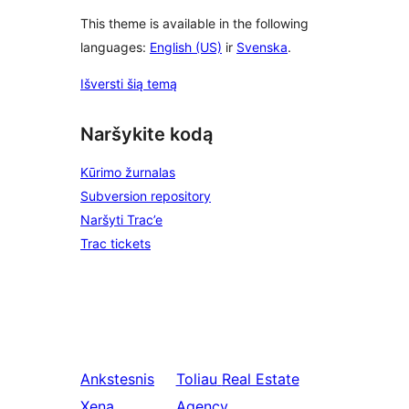
This theme is available in the following
languages:
English (US)
ir
Svenska
.
Išversti šią temą
Naršykite kodą
Kūrimo žurnalas
Subversion repository
Naršyti Trac’e
Trac tickets
Ankstesnis
Toliau
Real Estate
Xena
Agency