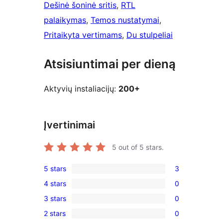
Dešinė šoninė sritis
, 
RTL
palaikymas
, 
Temos nustatymai
, 
Pritaikyta vertimams
, 
Du stulpeliai
Atsisiuntimai per dieną
Aktyvių instaliacijų:
200+
Įvertinimai
5
out of 5 stars.
5 stars
3
3
4 stars
0
5-
0
3 stars
0
star
4-
0
reviews
2 stars
0
star
3-
0