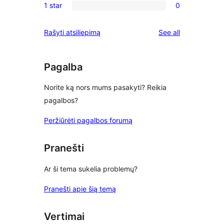
reviews
1 star
0
star
2-
0
reviews
star
1-
reviews
Rašyti atsiliepimą
See all
reviews
star
reviews
Pagalba
Norite ką nors mums pasakyti? Reikia
pagalbos?
Peržiūrėti pagalbos forumą
Pranešti
Ar ši tema sukelia problemų?
Pranešti apie šią temą
Vertimai