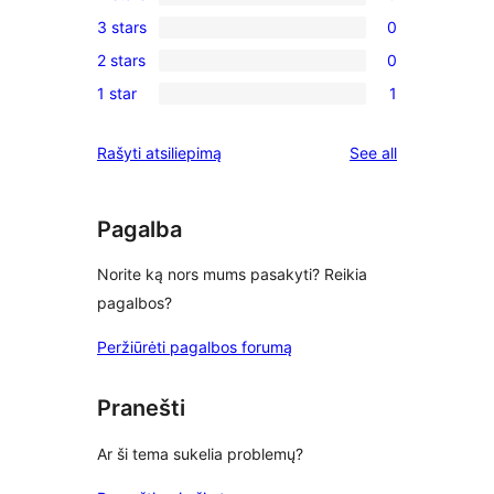
5-
0
3 stars
0
star
4-
0
reviews
2 stars
0
star
3-
0
reviews
1 star
1
star
2-
1
reviews
star
1-
reviews
Rašyti atsiliepimą
See all
reviews
star
review
Pagalba
Norite ką nors mums pasakyti? Reikia
pagalbos?
Peržiūrėti pagalbos forumą
Pranešti
Ar ši tema sukelia problemų?