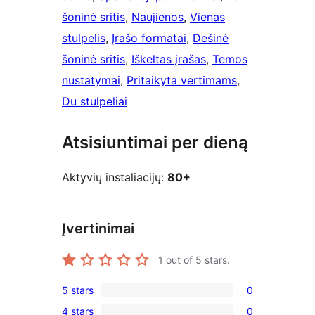
šoninė sritis
, 
Naujienos
, 
Vienas
stulpelis
, 
Įrašo formatai
, 
Dešinė
šoninė sritis
, 
Iškeltas įrašas
, 
Temos
nustatymai
, 
Pritaikyta vertimams
, 
Du stulpeliai
Atsisiuntimai per dieną
Aktyvių instaliacijų:
80+
Įvertinimai
1
out of 5 stars.
5 stars
0
0
4 stars
0