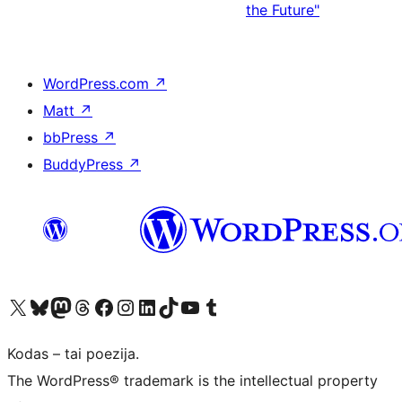
the Future"
WordPress.com
↗
Matt
↗
bbPress
↗
BuddyPress
↗
Visit our X (formerly Twitter) account
Apsilankykite mūsų Bluesky paskyroje
Visit our Mastodon account
Apsilankykite mūsų Threads paskyroje
Visit our Facebook page
Visit our Instagram account
Visit our LinkedIn account
Apsilankykite mūsų TikTok paskyroje
Visit our YouTube channel
Apsilankykite mūsų Tumblr paskyroje
Kodas – tai poezija.
The WordPress® trademark is the intellectual property