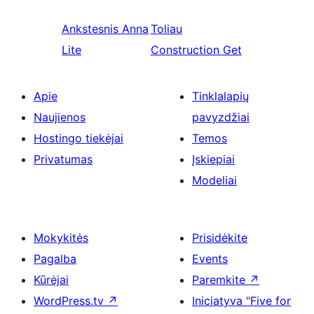
Ankstesnis
Anna
Toliau
Lite
Construction Get
Apie
Tinklalapių
Naujienos
pavyzdžiai
Hostingo tiekėjai
Temos
Privatumas
Įskiepiai
Modeliai
Mokykitės
Prisidėkite
Pagalba
Events
Kūrėjai
Paremkite
↗
WordPress.tv
↗
Iniciatyva "Five for