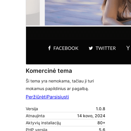
Komercinė tema
Ši tema yra nemokama, tačiau ji turi
mokamus papildinius ar pagalbą.
Peržiūrėti
Parsisiųsti
Versija
1.0.8
Atnaujinta
14 kovo, 2024
Aktyvių instaliacijų
80+
PHP versija
5.6