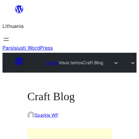
Eiti
prie
Lithuania
turinio
Parsisiųsti WordPress
Temos
Visos temos
Craft Blog
Craft Blog
Sparkle WP