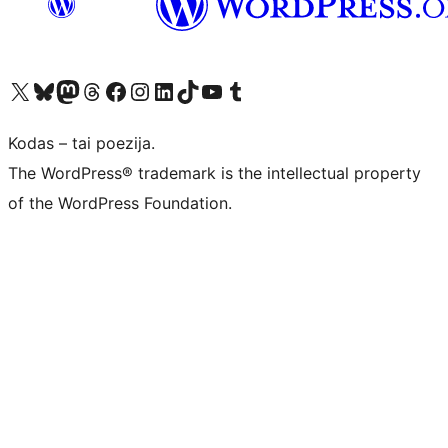
Visit our X (formerly Twitter) account
Apsilankykite mūsų Bluesky paskyroje
Visit our Mastodon account
Apsilankykite mūsų Threads paskyroje
Visit our Facebook page
Visit our Instagram account
Visit our LinkedIn account
Apsilankykite mūsų TikTok paskyroje
Visit our YouTube channel
Apsilankykite mūsų Tumblr paskyroje
Kodas – tai poezija.
The WordPress® trademark is the intellectual property
of the WordPress Foundation.