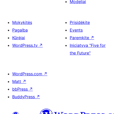
Modeliai
Mokykitės
Prisidėkite
Pagalba
Events
Kūrėjai
Paremkite
↗
WordPress.tv
↗
Iniciatyva "Five for
the Future"
WordPress.com
↗
Matt
↗
bbPress
↗
BuddyPress
↗