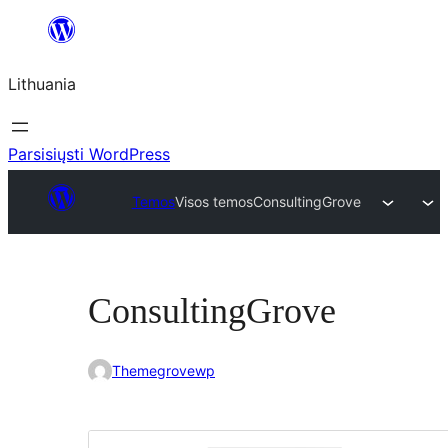
Eiti
prie
Lithuania
turinio
Parsisiųsti WordPress
Temos
Visos temos
ConsultingGrove
ConsultingGrove
Themegrovewp