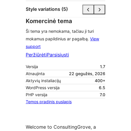
Style variations (5)
Komercinė tema
Ši tema yra nemokama, tačiau ji turi
mokamus papildinius ar pagalbą.
View
support
Peržiūrėti
Parsisiųsti
Versija
1.7
Atnaujinta
22 gegužės, 2026
Aktyvių instaliacijų
400+
WordPress versija
6.5
PHP versija
7.0
Temos pradinis puslapis
Welcome to ConsultingGrove, a