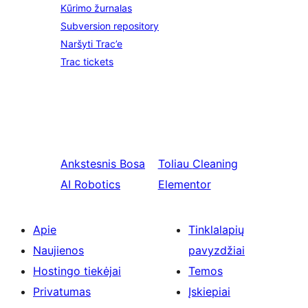
Kūrimo žurnalas
Subversion repository
Naršyti Trac’e
Trac tickets
Ankstesnis
Bosa
Toliau
Cleaning
AI Robotics
Elementor
Apie
Tinklalapių
Naujienos
pavyzdžiai
Hostingo tiekėjai
Temos
Privatumas
Įskiepiai