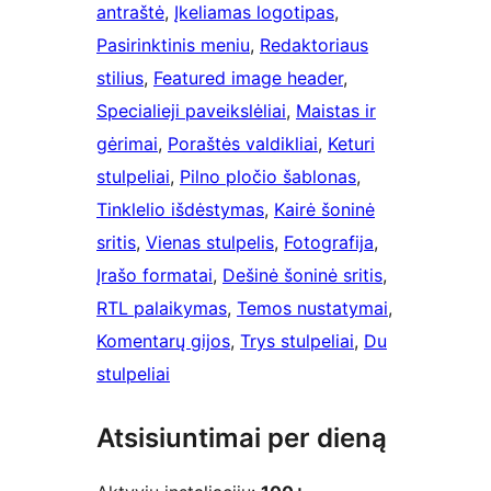
antraštė
, 
Įkeliamas logotipas
, 
Pasirinktinis meniu
, 
Redaktoriaus
stilius
, 
Featured image header
, 
Specialieji paveikslėliai
, 
Maistas ir
gėrimai
, 
Poraštės valdikliai
, 
Keturi
stulpeliai
, 
Pilno pločio šablonas
, 
Tinklelio išdėstymas
, 
Kairė šoninė
sritis
, 
Vienas stulpelis
, 
Fotografija
, 
Įrašo formatai
, 
Dešinė šoninė sritis
, 
RTL palaikymas
, 
Temos nustatymai
, 
Komentarų gijos
, 
Trys stulpeliai
, 
Du
stulpeliai
Atsisiuntimai per dieną