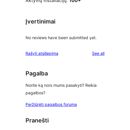
Aktyvių instaliacijų:
100+
Įvertinimai
No reviews have been submitted yet.
reviews
Rašyti atsiliepimą
See all
Pagalba
Norite ką nors mums pasakyti? Reikia
pagalbos?
Peržiūrėti pagalbos forumą
Pranešti