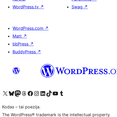
WordPress.tv
↗
Swag
↗
WordPress.com
↗
Matt
↗
bbPress
↗
BuddyPress
↗
Visit our X (formerly Twitter) account
Apsilankykite mūsų Bluesky paskyroje
Visit our Mastodon account
Apsilankykite mūsų Threads paskyroje
Visit our Facebook page
Visit our Instagram account
Visit our LinkedIn account
Apsilankykite mūsų TikTok paskyroje
Visit our YouTube channel
Apsilankykite mūsų Tumblr paskyroje
Kodas – tai poezija.
The WordPress® trademark is the intellectual property