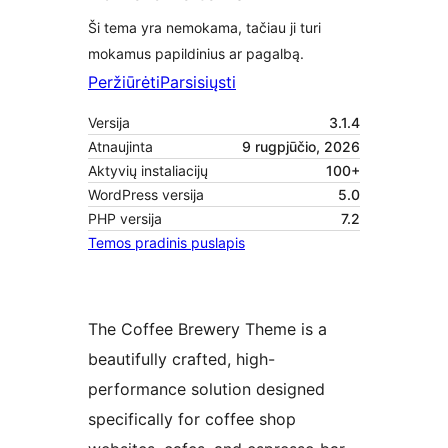
Ši tema yra nemokama, tačiau ji turi
mokamus papildinius ar pagalbą.
Peržiūrėti
Parsisiųsti
Versija
3.1.4
Atnaujinta
9 rugpjūčio, 2026
Aktyvių instaliacijų
100+
WordPress versija
5.0
PHP versija
7.2
Temos pradinis puslapis
The Coffee Brewery Theme is a
beautifully crafted, high-
performance solution designed
specifically for coffee shop