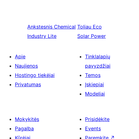
Ankstesnis
Chemical
Toliau
Eco
Industry Lite
Solar Power
Apie
Tinklalapių
Naujienos
pavyzdžiai
Hostingo tiekėjai
Temos
Privatumas
Įskiepiai
Modeliai
Mokykitės
Prisidėkite
Pagalba
Events
Kūrėjai
Paremkite
↗