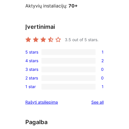
Aktyvių instaliacijų:
70+
Įvertinimai
3.5
out of 5 stars.
5 stars
1
1
4 stars
2
5-
2
3 stars
0
star
4-
0
review
2 stars
0
star
3-
0
reviews
1 star
1
star
2-
1
reviews
star
1-
reviews
Rašyti atsiliepimą
See all
reviews
star
review
Pagalba