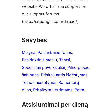
website. We offer free support on
our support forums
(http://siteorigin.com/thread/).
Savybės
Mėlyna
, 
Pasirinktinis fonas
, 
Pasirinktinis meniu
, 
Tamsi
, 
Specialieji paveikslėliai
, 
Pilno pločio
šablonas
, 
Prisitaikantis išdėstymas
, 
Temos nustatymai
, 
Komentarų
gijos
, 
Pritaikyta vertimams
, 
Balta
Atsisiuntimai per dieną