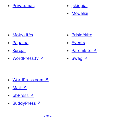
Privatumas
Įskiepiai
Modeliai
Mokykitės
Prisidėkite
Pagalba
Events
Kūrėjai
Paremkite
↗
WordPress.tv
↗
Swag
↗
WordPress.com
↗
Matt
↗
bbPress
↗
BuddyPress
↗