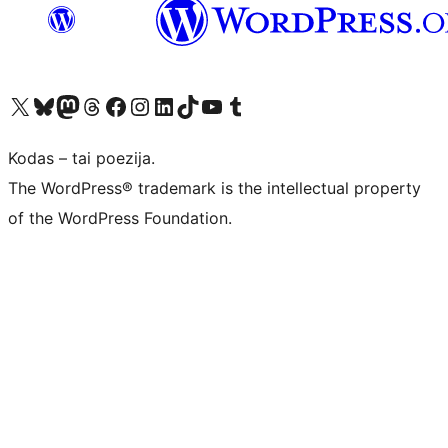
Visit our X (formerly Twitter) account
Apsilankykite mūsų Bluesky paskyroje
Visit our Mastodon account
Apsilankykite mūsų Threads paskyroje
Visit our Facebook page
Visit our Instagram account
Visit our LinkedIn account
Apsilankykite mūsų TikTok paskyroje
Visit our YouTube channel
Apsilankykite mūsų Tumblr paskyroje
Kodas – tai poezija.
The WordPress® trademark is the intellectual property
of the WordPress Foundation.