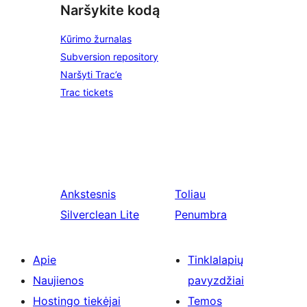
Naršykite kodą
Kūrimo žurnalas
Subversion repository
Naršyti Trac’e
Trac tickets
Ankstesnis
Toliau
Silverclean Lite
Penumbra
Apie
Tinklalapių
Naujienos
pavyzdžiai
Hostingo tiekėjai
Temos