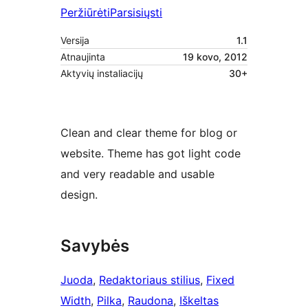
Peržiūrėti
Parsisiųsti
Versija
1.1
Atnaujinta
19 kovo, 2012
Aktyvių instaliacijų
30+
Clean and clear theme for blog or
website. Theme has got light code
and very readable and usable
design.
Savybės
Juoda
, 
Redaktoriaus stilius
, 
Fixed
Width
, 
Pilka
, 
Raudona
, 
Iškeltas