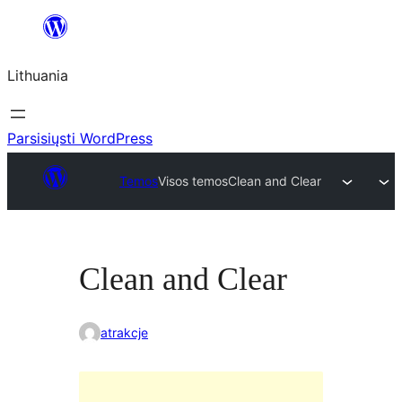
Eiti
prie
Lithuania
turinio
Parsisiųsti WordPress
Temos
Visos temos
Clean and Clear
Clean and Clear
atrakcje