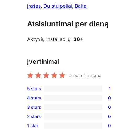
įrašas
, 
Du stulpeliai
, 
Balta
Atsisiuntimai per dieną
Aktyvių instaliacijų:
30+
Įvertinimai
5
out of 5 stars.
5 stars
1
1
4 stars
0
5-
0
3 stars
0
star
4-
0
review
2 stars
0
star
3-
0
reviews
1 star
0
star
2-
0
reviews
star
1-