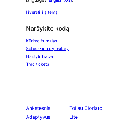
languages:
English (US)
.
Išversti šią temą
Naršykite kodą
Kūrimo žurnalas
Subversion repository
Naršyti Trac’e
Trac tickets
Ankstesnis
Toliau
Cloriato
Adaptyvus
Lite