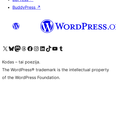
BuddyPress
↗
Visit our X (formerly Twitter) account
Apsilankykite mūsų Bluesky paskyroje
Visit our Mastodon account
Apsilankykite mūsų Threads paskyroje
Visit our Facebook page
Visit our Instagram account
Visit our LinkedIn account
Apsilankykite mūsų TikTok paskyroje
Visit our YouTube channel
Apsilankykite mūsų Tumblr paskyroje
Kodas – tai poezija.
The WordPress® trademark is the intellectual property
of the WordPress Foundation.