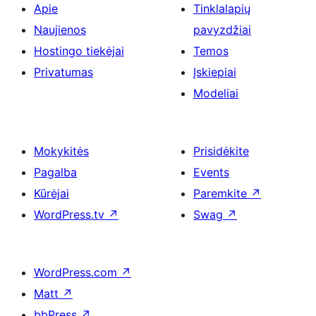
Apie
Tinklalapių
Naujienos
pavyzdžiai
Hostingo tiekėjai
Temos
Privatumas
Įskiepiai
Modeliai
Mokykitės
Prisidėkite
Pagalba
Events
Kūrėjai
Paremkite
↗
WordPress.tv
↗
Swag
↗
WordPress.com
↗
Matt
↗
bbPress
↗