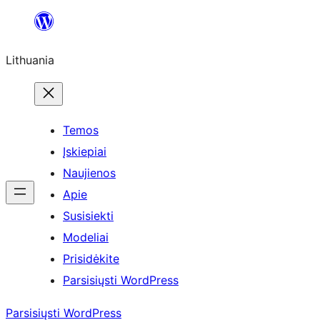
Eiti
prie
Lithuania
turinio
Temos
Įskiepiai
Naujienos
Apie
Susisiekti
Modeliai
Prisidėkite
Parsisiųsti WordPress
Parsisiųsti WordPress