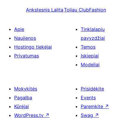
Ankstesnis
Lalita
Toliau
ClubFashion
Apie
Tinklalapių
Naujienos
pavyzdžiai
Hostingo tiekėjai
Temos
Privatumas
Įskiepiai
Modeliai
Mokykitės
Prisidėkite
Pagalba
Events
Kūrėjai
Paremkite
↗
WordPress.tv
↗
Swag
↗