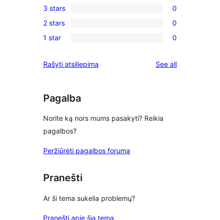
3 stars
0
star
4-
0
reviews
2 stars
0
star
3-
0
reviews
1 star
0
star
2-
0
reviews
star
1-
reviews
Rašyti atsiliepimą
See all
reviews
star
reviews
Pagalba
Norite ką nors mums pasakyti? Reikia
pagalbos?
Peržiūrėti pagalbos forumą
Pranešti
Ar ši tema sukelia problemų?
Pranešti apie šią temą