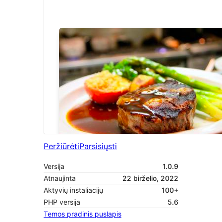
Peržiūrėti
Parsisiųsti
Versija
1.0.9
Atnaujinta
22 birželio, 2022
Aktyvių instaliacijų
100+
PHP versija
5.6
Temos pradinis puslapis