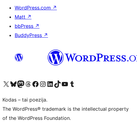
WordPress.com
↗
Matt
↗
bbPress
↗
BuddyPress
↗
Visit our X (formerly Twitter) account
Apsilankykite mūsų Bluesky paskyroje
Visit our Mastodon account
Apsilankykite mūsų Threads paskyroje
Visit our Facebook page
Visit our Instagram account
Visit our LinkedIn account
Apsilankykite mūsų TikTok paskyroje
Visit our YouTube channel
Apsilankykite mūsų Tumblr paskyroje
Kodas – tai poezija.
The WordPress® trademark is the intellectual property
of the WordPress Foundation.