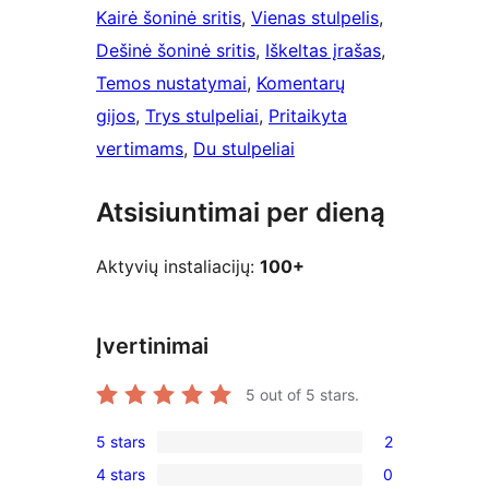
Kairė šoninė sritis
, 
Vienas stulpelis
, 
Dešinė šoninė sritis
, 
Iškeltas įrašas
, 
Temos nustatymai
, 
Komentarų
gijos
, 
Trys stulpeliai
, 
Pritaikyta
vertimams
, 
Du stulpeliai
Atsisiuntimai per dieną
Aktyvių instaliacijų:
100+
Įvertinimai
5
out of 5 stars.
5 stars
2
2
4 stars
0
5-
0