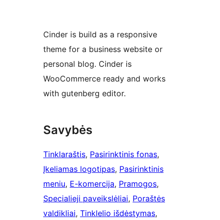
Cinder is build as a responsive
theme for a business website or
personal blog. Cinder is
WooCommerce ready and works
with gutenberg editor.
Savybės
Tinklaraštis
, 
Pasirinktinis fonas
, 
Įkeliamas logotipas
, 
Pasirinktinis
meniu
, 
E-komercija
, 
Pramogos
, 
Specialieji paveikslėliai
, 
Poraštės
valdikliai
, 
Tinklelio išdėstymas
, 