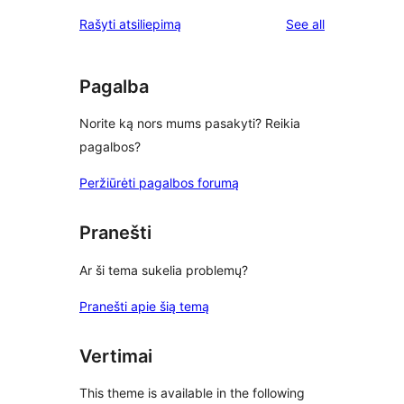
reviews
star
1-
reviews
Rašyti atsiliepimą
See all
reviews
star
reviews
Pagalba
Norite ką nors mums pasakyti? Reikia
pagalbos?
Peržiūrėti pagalbos forumą
Pranešti
Ar ši tema sukelia problemų?
Pranešti apie šią temą
Vertimai
This theme is available in the following