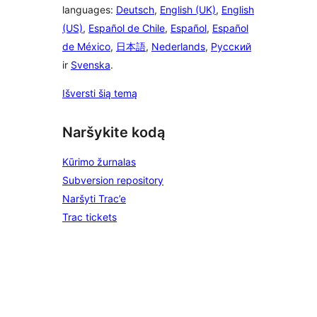
languages:
Deutsch
,
English (UK)
,
English
(US)
,
Español de Chile
,
Español
,
Español
de México
,
日本語
,
Nederlands
,
Русский
ir
Svenska
.
Išversti šią temą
Naršykite kodą
Kūrimo žurnalas
Subversion repository
Naršyti Trac’e
Trac tickets