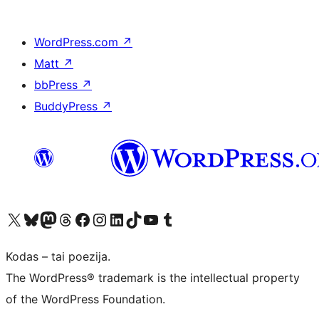
WordPress.com
↗
Matt
↗
bbPress
↗
BuddyPress
↗
Visit our X (formerly Twitter) account
Apsilankykite mūsų Bluesky paskyroje
Visit our Mastodon account
Apsilankykite mūsų Threads paskyroje
Visit our Facebook page
Visit our Instagram account
Visit our LinkedIn account
Apsilankykite mūsų TikTok paskyroje
Visit our YouTube channel
Apsilankykite mūsų Tumblr paskyroje
Kodas – tai poezija.
The WordPress® trademark is the intellectual property
of the WordPress Foundation.