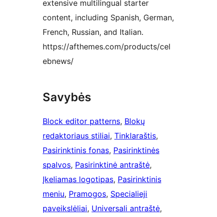
extensive multilingual starter
content, including Spanish, German,
French, Russian, and Italian.
https://afthemes.com/products/cel
ebnews/
Savybės
Block editor patterns
, 
Blokų
redaktoriaus stiliai
, 
Tinklaraštis
, 
Pasirinktinis fonas
, 
Pasirinktinės
spalvos
, 
Pasirinktinė antraštė
, 
Įkeliamas logotipas
, 
Pasirinktinis
meniu
, 
Pramogos
, 
Specialieji
paveikslėliai
, 
Universali antraštė
, 