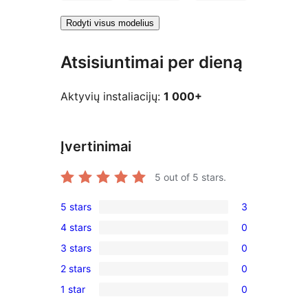
Rodyti visus modelius
Atsisiuntimai per dieną
Aktyvių instaliacijų:
1 000+
Įvertinimai
5
out of 5 stars.
5 stars
3
3
4 stars
0
5-
0
3 stars
0
star
4-
0
reviews
2 stars
0
star
3-
0
reviews
1 star
0
star
2-
0