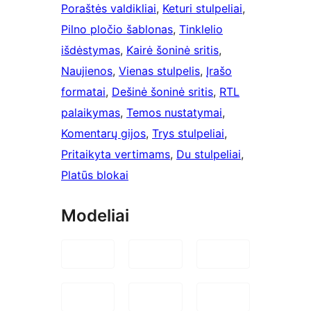
Poraštės valdikliai
, 
Keturi stulpeliai
, 
Pilno pločio šablonas
, 
Tinklelio
išdėstymas
, 
Kairė šoninė sritis
, 
Naujienos
, 
Vienas stulpelis
, 
Įrašo
formatai
, 
Dešinė šoninė sritis
, 
RTL
palaikymas
, 
Temos nustatymai
, 
Komentarų gijos
, 
Trys stulpeliai
, 
Pritaikyta vertimams
, 
Du stulpeliai
, 
Platūs blokai
Modeliai