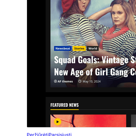
Peržiūrėti
Parsisiųsti