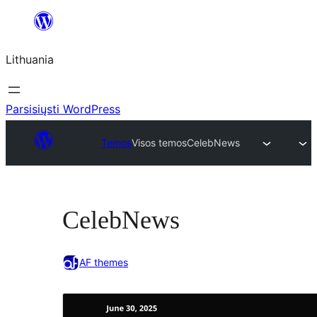
Eiti
prie
Lithuania
turinio
Parsisiųsti WordPress
Temos
Visos temos
CelebNews
CelebNews
AF themes