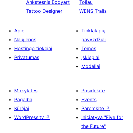
Ankstesnis
Bodyart
Toliau
Tattoo Designer
WENS Trails
Apie
Tinklalapių
Naujienos
pavyzdžiai
Hostingo tiekėjai
Temos
Privatumas
Įskiepiai
Modeliai
Mokykitės
Prisidėkite
Pagalba
Events
Kūrėjai
Paremkite
↗
WordPress.tv
↗
Iniciatyva "Five for
the Future"