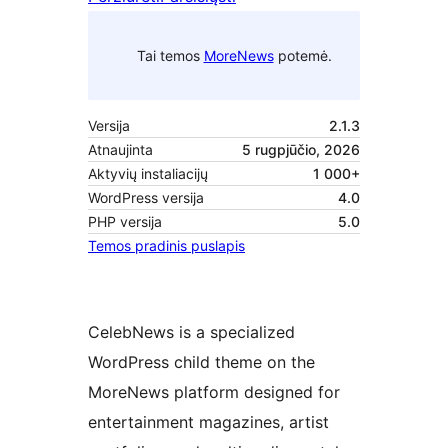
Tai temos
MoreNews
potemė.
Versija
2.1.3
Atnaujinta
5 rugpjūčio, 2026
Aktyvių instaliacijų
1 000+
WordPress versija
4.0
PHP versija
5.0
Temos pradinis puslapis
CelebNews is a specialized
WordPress child theme on the
MoreNews platform designed for
entertainment magazines, artist