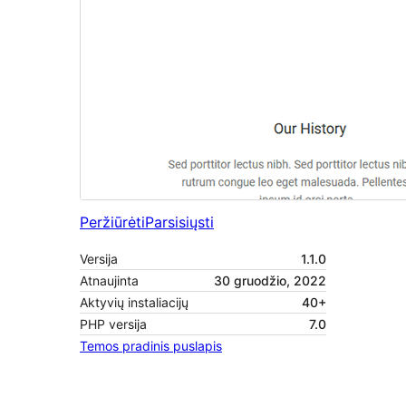
Peržiūrėti
Parsisiųsti
Versija
1.1.0
Atnaujinta
30 gruodžio, 2022
Aktyvių instaliacijų
40+
PHP versija
7.0
Temos pradinis puslapis