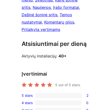
meniu
, 
Švietimas
, 
Kairė šoninė
sritis
, 
Naujienos
, 
Įrašo formatai
, 
Dešinė šoninė sritis
, 
Temos
nustatymai
, 
Komentarų gijos
, 
Pritaikyta vertimams
Atsisiuntimai per dieną
Aktyvių instaliacijų:
40+
Įvertinimai
5
out of 5 stars.
5 stars
2
2
4 stars
0
5-
0