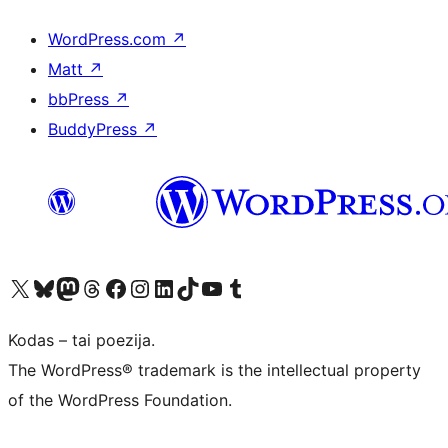
WordPress.com
↗
Matt
↗
bbPress
↗
BuddyPress
↗
Visit our X (formerly Twitter) account
Apsilankykite mūsų Bluesky paskyroje
Visit our Mastodon account
Apsilankykite mūsų Threads paskyroje
Visit our Facebook page
Visit our Instagram account
Visit our LinkedIn account
Apsilankykite mūsų TikTok paskyroje
Visit our YouTube channel
Apsilankykite mūsų Tumblr paskyroje
Kodas – tai poezija.
The WordPress® trademark is the intellectual property
of the WordPress Foundation.