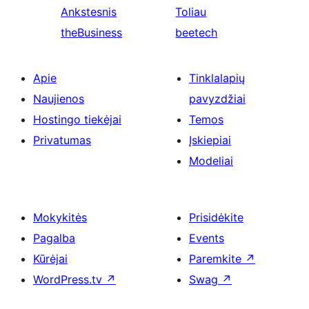
Ankstesnis
Toliau
theBusiness
beetech
Apie
Tinklalapių
Naujienos
pavyzdžiai
Hostingo tiekėjai
Temos
Privatumas
Įskiepiai
Modeliai
Mokykitės
Prisidėkite
Pagalba
Events
Kūrėjai
Paremkite
↗
WordPress.tv
↗
Swag
↗