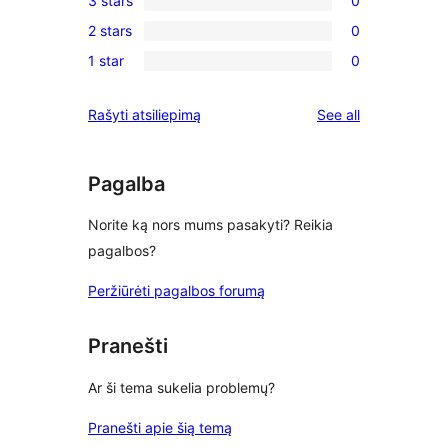
3 stars
0
star
4-
0
reviews
2 stars
0
star
3-
0
reviews
1 star
0
star
2-
0
reviews
star
1-
reviews
Rašyti atsiliepimą
See all
reviews
star
reviews
Pagalba
Norite ką nors mums pasakyti? Reikia
pagalbos?
Peržiūrėti pagalbos forumą
Pranešti
Ar ši tema sukelia problemų?
Pranešti apie šią temą