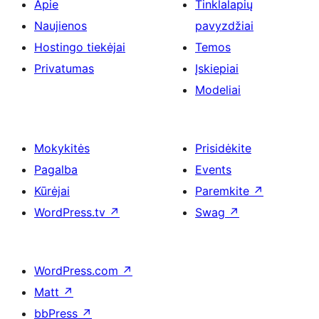
Apie
Tinklalapių
Naujienos
pavyzdžiai
Hostingo tiekėjai
Temos
Privatumas
Įskiepiai
Modeliai
Mokykitės
Prisidėkite
Pagalba
Events
Kūrėjai
Paremkite
↗
WordPress.tv
↗
Swag
↗
WordPress.com
↗
Matt
↗
bbPress
↗