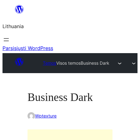
Eiti
prie
Lithuania
turinio
Parsisiųsti WordPress
Temos
Visos temos
Business Dark
Business Dark
Wptexture