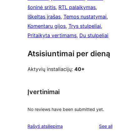
šoninė sritis
, 
RTL palaikymas
, 
Iškeltas įrašas
, 
Temos nustatymai
, 
Komentarų gijos
, 
Trys stulpeliai
, 
Pritaikyta vertimams
, 
Du stulpeliai
Atsisiuntimai per dieną
Aktyvių instaliacijų:
40+
Įvertinimai
No reviews have been submitted yet.
reviews
Rašyti atsiliepimą
See all