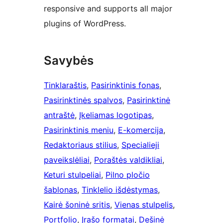
responsive and supports all major
plugins of WordPress.
Savybės
Tinklaraštis
, 
Pasirinktinis fonas
, 
Pasirinktinės spalvos
, 
Pasirinktinė
antraštė
, 
Įkeliamas logotipas
, 
Pasirinktinis meniu
, 
E-komercija
, 
Redaktoriaus stilius
, 
Specialieji
paveikslėliai
, 
Poraštės valdikliai
, 
Keturi stulpeliai
, 
Pilno pločio
šablonas
, 
Tinklelio išdėstymas
, 
Kairė šoninė sritis
, 
Vienas stulpelis
, 
Portfolio
, 
Įrašo formatai
, 
Dešinė