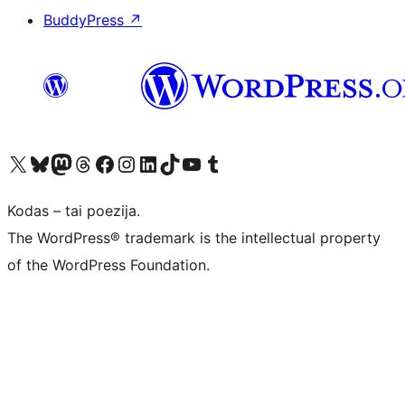
BuddyPress
↗
Visit our X (formerly Twitter) account
Apsilankykite mūsų Bluesky paskyroje
Visit our Mastodon account
Apsilankykite mūsų Threads paskyroje
Visit our Facebook page
Visit our Instagram account
Visit our LinkedIn account
Apsilankykite mūsų TikTok paskyroje
Visit our YouTube channel
Apsilankykite mūsų Tumblr paskyroje
Kodas – tai poezija.
The WordPress® trademark is the intellectual property
of the WordPress Foundation.