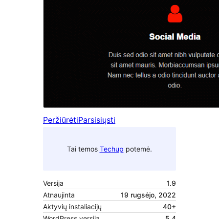
Peržiūrėti
Parsisiųsti
Tai temos
Techup
potemė.
Versija
1.9
Atnaujinta
19 rugsėjo, 2022
Aktyvių instaliacijų
40+
WordPress versija
5.4