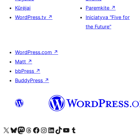
Kūrėjai
Paremkite
↗
WordPress.tv
↗
Iniciatyva "Five for
the Future"
WordPress.com
↗
Matt
↗
bbPress
↗
BuddyPress
↗
Visit our X (formerly Twitter) account
Apsilankykite mūsų Bluesky paskyroje
Visit our Mastodon account
Apsilankykite mūsų Threads paskyroje
Visit our Facebook page
Visit our Instagram account
Visit our LinkedIn account
Apsilankykite mūsų TikTok paskyroje
Visit our YouTube channel
Apsilankykite mūsų Tumblr paskyroje