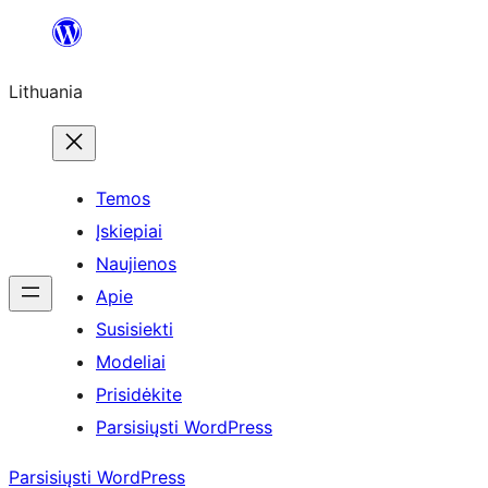
Eiti
prie
Lithuania
turinio
Temos
Įskiepiai
Naujienos
Apie
Susisiekti
Modeliai
Prisidėkite
Parsisiųsti WordPress
Parsisiųsti WordPress