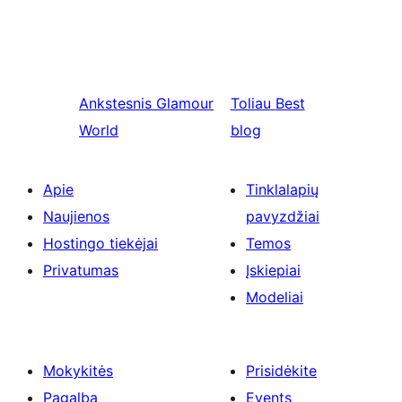
Ankstesnis
Glamour
Toliau
Best
World
blog
Apie
Tinklalapių
Naujienos
pavyzdžiai
Hostingo tiekėjai
Temos
Privatumas
Įskiepiai
Modeliai
Mokykitės
Prisidėkite
Pagalba
Events