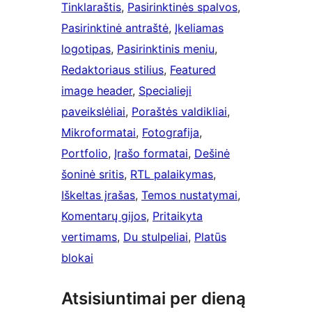
Tinklaraštis
, 
Pasirinktinės spalvos
, 
Pasirinktinė antraštė
, 
Įkeliamas
logotipas
, 
Pasirinktinis meniu
, 
Redaktoriaus stilius
, 
Featured
image header
, 
Specialieji
paveikslėliai
, 
Poraštės valdikliai
, 
Mikroformatai
, 
Fotografija
, 
Portfolio
, 
Įrašo formatai
, 
Dešinė
šoninė sritis
, 
RTL palaikymas
, 
Iškeltas įrašas
, 
Temos nustatymai
, 
Komentarų gijos
, 
Pritaikyta
vertimams
, 
Du stulpeliai
, 
Platūs
blokai
Atsisiuntimai per dieną