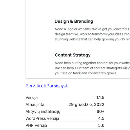
Peržiūrėti
Parsisiųsti
Versija
1.1.5
Atnaujinta
29 gruodžio, 2022
Aktyvių instaliacijų
60+
WordPress versija
4.5
PHP versija
5.6