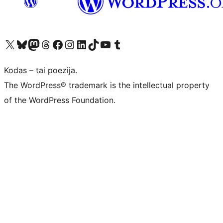
Visit our X (formerly Twitter) account
Apsilankykite mūsų Bluesky paskyroje
Visit our Mastodon account
Apsilankykite mūsų Threads paskyroje
Visit our Facebook page
Visit our Instagram account
Visit our LinkedIn account
Apsilankykite mūsų TikTok paskyroje
Visit our YouTube channel
Apsilankykite mūsų Tumblr paskyroje
Kodas – tai poezija.
The WordPress® trademark is the intellectual property
of the WordPress Foundation.