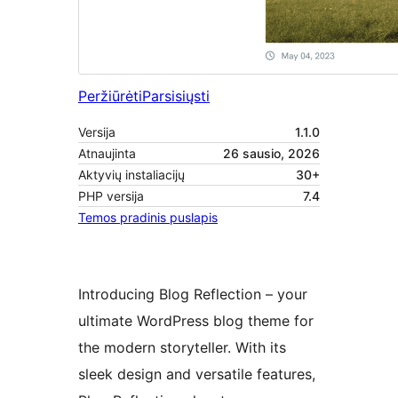
Peržiūrėti
Parsisiųsti
Versija
1.1.0
Atnaujinta
26 sausio, 2026
Aktyvių instaliacijų
30+
PHP versija
7.4
Temos pradinis puslapis
Introducing Blog Reflection – your
ultimate WordPress blog theme for
the modern storyteller. With its
sleek design and versatile features,