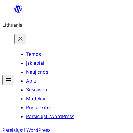
Eiti
prie
Lithuania
turinio
Temos
Įskiepiai
Naujienos
Apie
Susisiekti
Modeliai
Prisidėkite
Parsisiųsti WordPress
Parsisiųsti WordPress