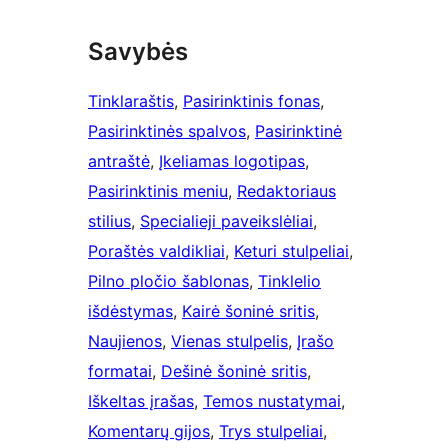
Savybės
Tinklaraštis
, 
Pasirinktinis fonas
, 
Pasirinktinės spalvos
, 
Pasirinktinė
antraštė
, 
Įkeliamas logotipas
, 
Pasirinktinis meniu
, 
Redaktoriaus
stilius
, 
Specialieji paveikslėliai
, 
Poraštės valdikliai
, 
Keturi stulpeliai
, 
Pilno pločio šablonas
, 
Tinklelio
išdėstymas
, 
Kairė šoninė sritis
, 
Naujienos
, 
Vienas stulpelis
, 
Įrašo
formatai
, 
Dešinė šoninė sritis
, 
Iškeltas įrašas
, 
Temos nustatymai
, 
Komentarų gijos
, 
Trys stulpeliai
, 