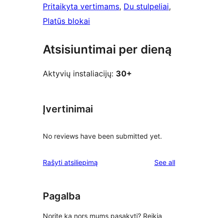
Pritaikyta vertimams
, 
Du stulpeliai
, 
Platūs blokai
Atsisiuntimai per dieną
Aktyvių instaliacijų:
30+
Įvertinimai
No reviews have been submitted yet.
reviews
Rašyti atsiliepimą
See all
Pagalba
Norite ką nors mums pasakyti? Reikia