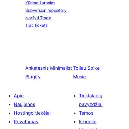
Kūrimo žurnalas
Subversion repository
Naršyti Trac’e
Trac tickets
Ankstesnis
Minimalist
Toliau
Spike
Blogify
Music
Apie
Tinklalapių
Naujienos
pavyzdžiai
Hostingo tiekėjai
Temos
Privatumas
Įskiepiai