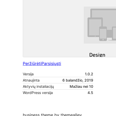
Peržiūrėti
Parsisiųsti
Versija
1.0.2
Atnaujinta
6 balandžio, 2019
Aktyvių instaliacijų
Mažiau nei 10
WordPress versija
4.5
business theme by themealley.