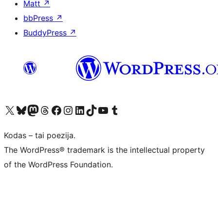
Matt
↗
bbPress
↗
BuddyPress
↗
Visit our X (formerly Twitter) account
Apsilankykite mūsų Bluesky paskyroje
Visit our Mastodon account
Apsilankykite mūsų Threads paskyroje
Visit our Facebook page
Visit our Instagram account
Visit our LinkedIn account
Apsilankykite mūsų TikTok paskyroje
Visit our YouTube channel
Apsilankykite mūsų Tumblr paskyroje
Kodas – tai poezija.
The WordPress® trademark is the intellectual property
of the WordPress Foundation.