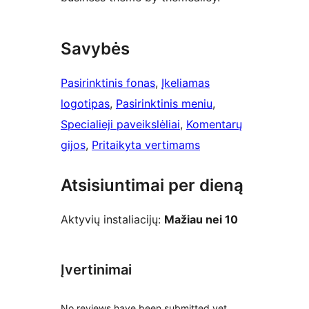
Savybės
Pasirinktinis fonas
, 
Įkeliamas
logotipas
, 
Pasirinktinis meniu
, 
Specialieji paveikslėliai
, 
Komentarų
gijos
, 
Pritaikyta vertimams
Atsisiuntimai per dieną
Aktyvių instaliacijų:
Mažiau nei 10
Įvertinimai
No reviews have been submitted yet.