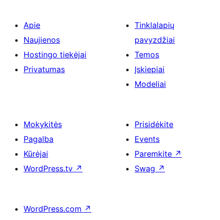
Apie
Tinklalapių
Naujienos
pavyzdžiai
Hostingo tiekėjai
Temos
Privatumas
Įskiepiai
Modeliai
Mokykitės
Prisidėkite
Pagalba
Events
Kūrėjai
Paremkite
↗
WordPress.tv
↗
Swag
↗
WordPress.com
↗