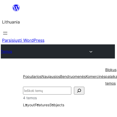
Eiti
prie
Lithuania
turinio
Parsisiųsti WordPress
Temos
Blokus
Populiarios
Naujausios
Bendruomenės
Komercinės
palaik
temos
Paieška
4 temos
Layout
Features
Subjects