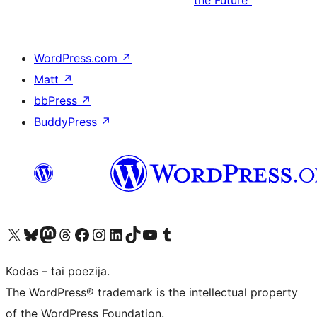
the Future"
WordPress.com
↗
Matt
↗
bbPress
↗
BuddyPress
↗
Visit our X (formerly Twitter) account
Apsilankykite mūsų Bluesky paskyroje
Visit our Mastodon account
Apsilankykite mūsų Threads paskyroje
Visit our Facebook page
Visit our Instagram account
Visit our LinkedIn account
Apsilankykite mūsų TikTok paskyroje
Visit our YouTube channel
Apsilankykite mūsų Tumblr paskyroje
Kodas – tai poezija.
The WordPress® trademark is the intellectual property
of the WordPress Foundation.