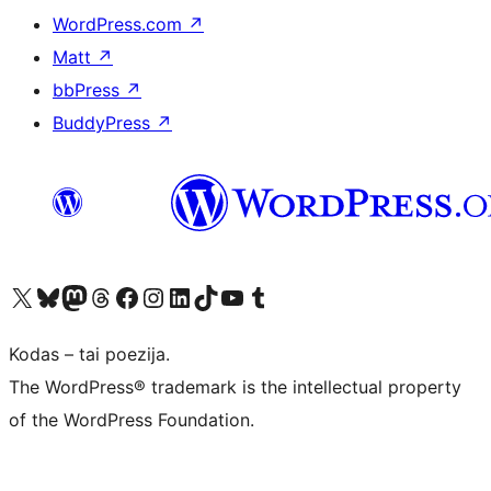
WordPress.com
↗
Matt
↗
bbPress
↗
BuddyPress
↗
Visit our X (formerly Twitter) account
Apsilankykite mūsų Bluesky paskyroje
Visit our Mastodon account
Apsilankykite mūsų Threads paskyroje
Visit our Facebook page
Visit our Instagram account
Visit our LinkedIn account
Apsilankykite mūsų TikTok paskyroje
Visit our YouTube channel
Apsilankykite mūsų Tumblr paskyroje
Kodas – tai poezija.
The WordPress® trademark is the intellectual property
of the WordPress Foundation.