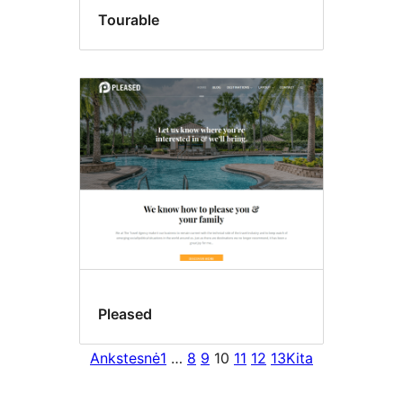
Tourable
Pleased
Ankstesnė
1
…
8
9
10
11
12
13
Kita