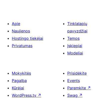
Apie
Tinklalapių
Naujienos
pavyzdžiai
Hostingo tiekėjai
Temos
Privatumas
Įskiepiai
Modeliai
Mokykitės
Prisidėkite
Pagalba
Events
Kūrėjai
Paremkite
↗
WordPress.tv
↗
Swag
↗