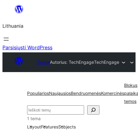
Eiti
prie
Lithuania
turinio
Parsisiųsti WordPress
Temos
Autorius: TechEngage
TechEngage
Blokus
Populiarios
Naujausios
Bendruomenės
Komercinės
palaik
temos
Paieška
1 tema
Layout
Features
Subjects