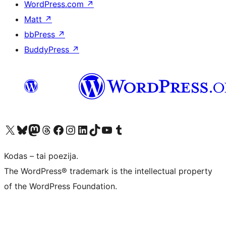
WordPress.com
↗
Matt
↗
bbPress
↗
BuddyPress
↗
Visit our X (formerly Twitter) account
Apsilankykite mūsų Bluesky paskyroje
Visit our Mastodon account
Apsilankykite mūsų Threads paskyroje
Visit our Facebook page
Visit our Instagram account
Visit our LinkedIn account
Apsilankykite mūsų TikTok paskyroje
Visit our YouTube channel
Apsilankykite mūsų Tumblr paskyroje
Kodas – tai poezija.
The WordPress® trademark is the intellectual property
of the WordPress Foundation.