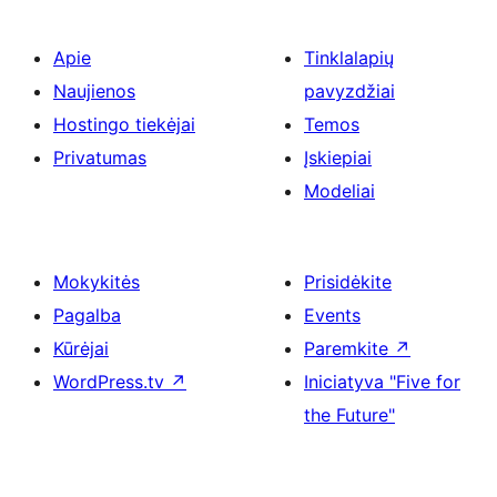
Apie
Tinklalapių
Naujienos
pavyzdžiai
Hostingo tiekėjai
Temos
Privatumas
Įskiepiai
Modeliai
Mokykitės
Prisidėkite
Pagalba
Events
Kūrėjai
Paremkite
↗
WordPress.tv
↗
Iniciatyva "Five for
the Future"