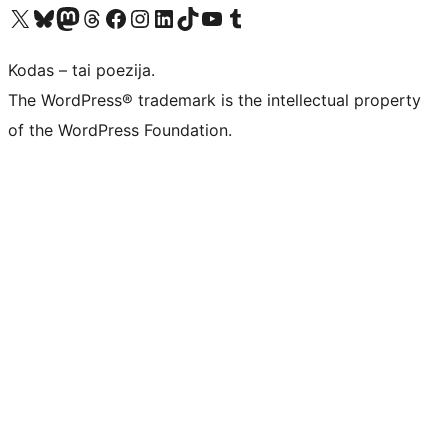
Visit our X (formerly Twitter) account
Apsilankykite mūsų Bluesky paskyroje
Visit our Mastodon account
Apsilankykite mūsų Threads paskyroje
Visit our Facebook page
Visit our Instagram account
Visit our LinkedIn account
Apsilankykite mūsų TikTok paskyroje
Visit our YouTube channel
Apsilankykite mūsų Tumblr paskyroje
Kodas – tai poezija.
The WordPress® trademark is the intellectual property
of the WordPress Foundation.