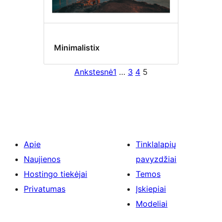
Minimalistix
Ankstesnė
1
…
3
4
5
Apie
Tinklalapių
Naujienos
pavyzdžiai
Hostingo tiekėjai
Temos
Privatumas
Įskiepiai
Modeliai