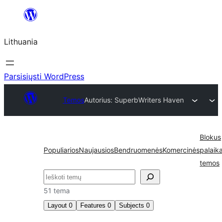
Eiti
prie
Lithuania
turinio
Parsisiųsti WordPress
Temos
Autorius: Superb
Writers Haven
Blokus
Populiarios
Naujausios
Bendruomenės
Komercinės
palaik
temos
Paieška
51 tema
Layout
0
Features
0
Subjects
0