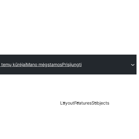
 temų kūrėjai
Mano mėgstamos
Prisijungti
Layout
Features
Subjects