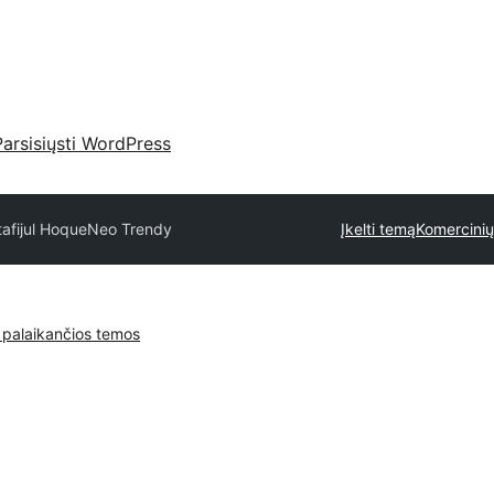
Parsisiųsti WordPress
tafijul Hoque
Neo Trendy
Įkelti temą
Komercinių
 palaikančios temos