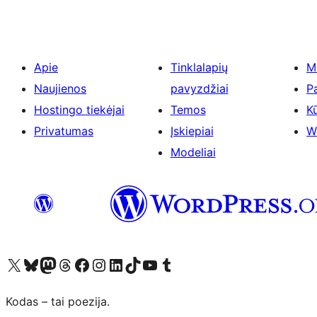
Apie
Tinklalapių
M
Naujienos
pavyzdžiai
P
Hostingo tiekėjai
Temos
Kū
Privatumas
Įskiepiai
W
Modeliai
Visit our X (formerly Twitter) account
Apsilankykite mūsų Bluesky paskyroje
Visit our Mastodon account
Apsilankykite mūsų Threads paskyroje
Visit our Facebook page
Visit our Instagram account
Visit our LinkedIn account
Apsilankykite mūsų TikTok paskyroje
Visit our YouTube channel
Apsilankykite mūsų Tumblr paskyroje
Kodas – tai poezija.