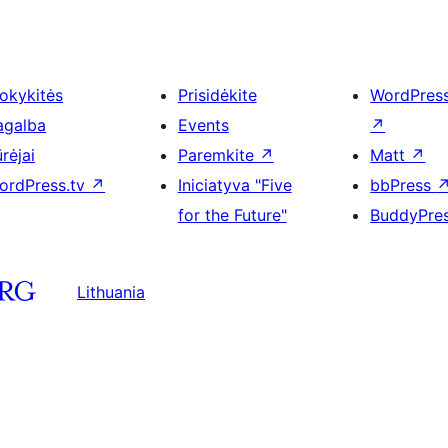
okykitės
Prisidėkite
WordPres
agalba
Events
↗
rėjai
Paremkite
↗
Matt
↗
ordPress.tv
↗
Iniciatyva "Five
bbPress
for the Future"
BuddyPre
Lithuania