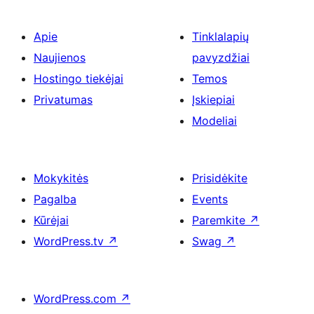
Apie
Tinklalapių
Naujienos
pavyzdžiai
Hostingo tiekėjai
Temos
Privatumas
Įskiepiai
Modeliai
Mokykitės
Prisidėkite
Pagalba
Events
Kūrėjai
Paremkite
↗
WordPress.tv
↗
Swag
↗
WordPress.com
↗