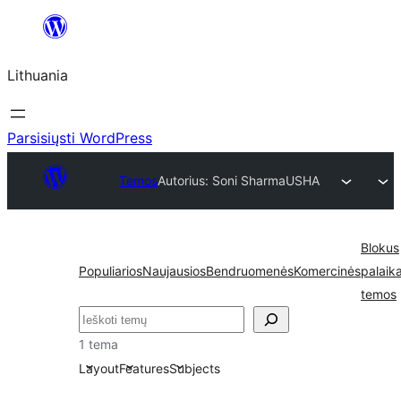
Eiti
prie
Lithuania
turinio
Parsisiųsti WordPress
Temos
Autorius: Soni Sharma
USHA
Blokus
Populiarios
Naujausios
Bendruomenės
Komercinės
palaik
temos
Paieška
1 tema
Layout
Features
Subjects