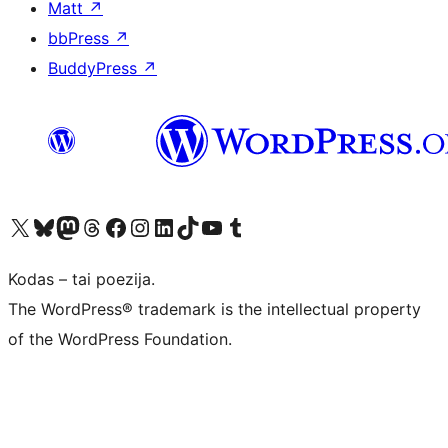
Matt
↗
bbPress
↗
BuddyPress
↗
Visit our X (formerly Twitter) account
Apsilankykite mūsų Bluesky paskyroje
Visit our Mastodon account
Apsilankykite mūsų Threads paskyroje
Visit our Facebook page
Visit our Instagram account
Visit our LinkedIn account
Apsilankykite mūsų TikTok paskyroje
Visit our YouTube channel
Apsilankykite mūsų Tumblr paskyroje
Kodas – tai poezija.
The WordPress® trademark is the intellectual property
of the WordPress Foundation.