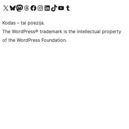
Visit our X (formerly Twitter) account
Apsilankykite mūsų Bluesky paskyroje
Visit our Mastodon account
Apsilankykite mūsų Threads paskyroje
Visit our Facebook page
Visit our Instagram account
Visit our LinkedIn account
Apsilankykite mūsų TikTok paskyroje
Visit our YouTube channel
Apsilankykite mūsų Tumblr paskyroje
Kodas – tai poezija.
The WordPress® trademark is the intellectual property
of the WordPress Foundation.