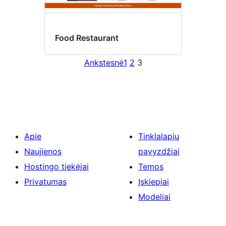
Food Restaurant
Ankstesnė
1
2
3
Apie
Tinklalapių
Naujienos
pavyzdžiai
Hostingo tiekėjai
Temos
Privatumas
Įskiepiai
Modeliai