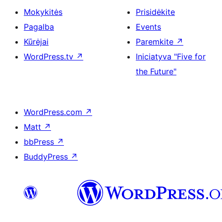
Mokykitės
Prisidėkite
Pagalba
Events
Kūrėjai
Paremkite
↗
WordPress.tv
↗
Iniciatyva "Five for
the Future"
WordPress.com
↗
Matt
↗
bbPress
↗
BuddyPress
↗