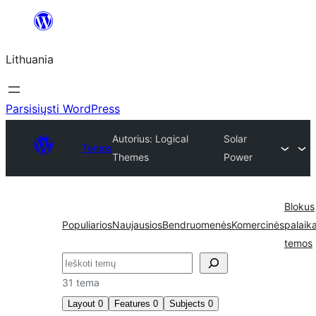
Eiti
prie
Lithuania
turinio
Parsisiųsti WordPress
Autorius: Logical
Solar
Temos
Themes
Power
Blokus
Populiarios
Naujausios
Bendruomenės
Komercinės
palaik
temos
Paieška
31 tema
Layout
0
Features
0
Subjects
0