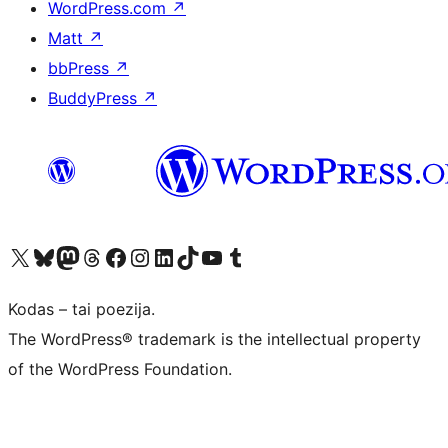
WordPress.com
↗
Matt
↗
bbPress
↗
BuddyPress
↗
Visit our X (formerly Twitter) account
Apsilankykite mūsų Bluesky paskyroje
Visit our Mastodon account
Apsilankykite mūsų Threads paskyroje
Visit our Facebook page
Visit our Instagram account
Visit our LinkedIn account
Apsilankykite mūsų TikTok paskyroje
Visit our YouTube channel
Apsilankykite mūsų Tumblr paskyroje
Kodas – tai poezija.
The WordPress® trademark is the intellectual property
of the WordPress Foundation.