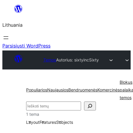
Eiti
prie
Lithuania
turinio
Parsisiųsti WordPress
Temos
Autorius: sixtyinc
Sixty
Blokus
Populiarios
Naujausios
Bendruomenės
Komercinės
palaik
temos
Paieška
1 tema
Layout
Features
Subjects