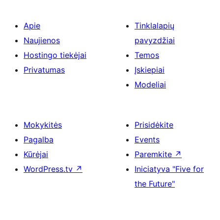
Apie
Tinklalapių
Naujienos
pavyzdžiai
Hostingo tiekėjai
Temos
Privatumas
Įskiepiai
Modeliai
Mokykitės
Prisidėkite
Pagalba
Events
Kūrėjai
Paremkite
↗
WordPress.tv
↗
Iniciatyva "Five for
the Future"