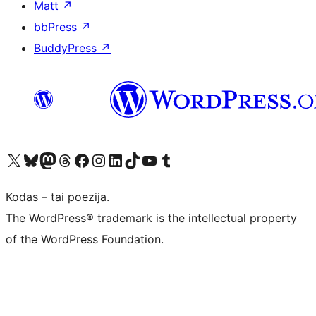
Matt
↗
bbPress
↗
BuddyPress
↗
Visit our X (formerly Twitter) account
Apsilankykite mūsų Bluesky paskyroje
Visit our Mastodon account
Apsilankykite mūsų Threads paskyroje
Visit our Facebook page
Visit our Instagram account
Visit our LinkedIn account
Apsilankykite mūsų TikTok paskyroje
Visit our YouTube channel
Apsilankykite mūsų Tumblr paskyroje
Kodas – tai poezija.
The WordPress® trademark is the intellectual property
of the WordPress Foundation.