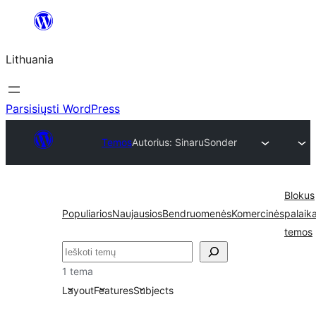
Eiti
prie
Lithuania
turinio
Parsisiųsti WordPress
Temos
Autorius: Sinaru
Sonder
Blokus
Populiarios
Naujausios
Bendruomenės
Komercinės
palaik
temos
Paieška
1 tema
Layout
Features
Subjects