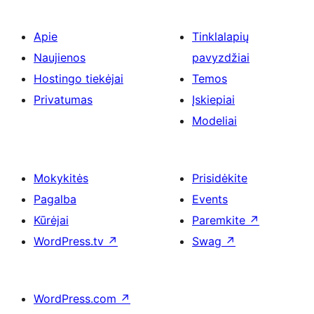
Apie
Tinklalapių
Naujienos
pavyzdžiai
Hostingo tiekėjai
Temos
Privatumas
Įskiepiai
Modeliai
Mokykitės
Prisidėkite
Pagalba
Events
Kūrėjai
Paremkite
↗
WordPress.tv
↗
Swag
↗
WordPress.com
↗