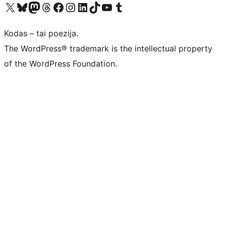
Visit our X (formerly Twitter) account
Apsilankykite mūsų Bluesky paskyroje
Visit our Mastodon account
Apsilankykite mūsų Threads paskyroje
Visit our Facebook page
Visit our Instagram account
Visit our LinkedIn account
Apsilankykite mūsų TikTok paskyroje
Visit our YouTube channel
Apsilankykite mūsų Tumblr paskyroje
Kodas – tai poezija.
The WordPress® trademark is the intellectual property
of the WordPress Foundation.