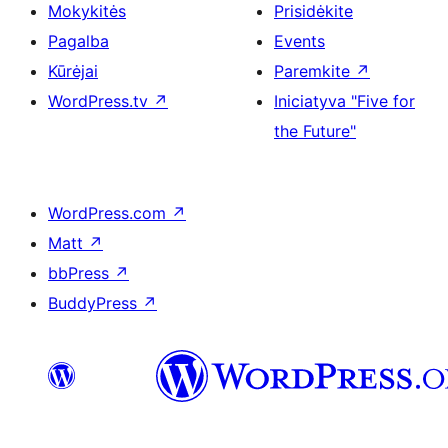
Mokykitės
Prisidėkite
Pagalba
Events
Kūrėjai
Paremkite
↗
WordPress.tv
↗
Iniciatyva "Five for
the Future"
WordPress.com
↗
Matt
↗
bbPress
↗
BuddyPress
↗