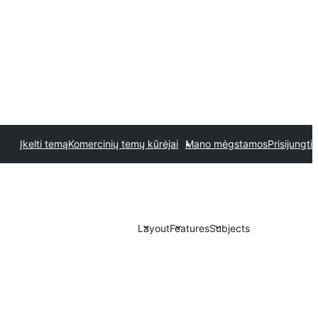
Įkelti temą
Komercinių temų kūrėjai
Mano mėgstamos
Prisijungti
Layout
Features
Subjects