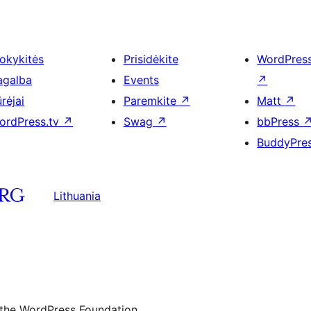
okykitės
Prisidėkite
WordPres
agalba
Events
↗
rėjai
Paremkite
↗
Matt
↗
ordPress.tv
↗
Swag
↗
bbPress
BuddyPre
Lithuania
 the WordPress Foundation.