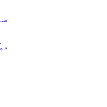
s.com
↗
ss
↗