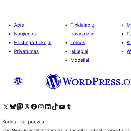
Apie
Tinklalapių
M
Naujienos
pavyzdžiai
P
Hostingo tiekėjai
Temos
Kū
Privatumas
Įskiepiai
W
Modeliai
Visit our X (formerly Twitter) account
Apsilankykite mūsų Bluesky paskyroje
Visit our Mastodon account
Apsilankykite mūsų Threads paskyroje
Visit our Facebook page
Visit our Instagram account
Visit our LinkedIn account
Apsilankykite mūsų TikTok paskyroje
Visit our YouTube channel
Apsilankykite mūsų Tumblr paskyroje
Kodas – tai poezija.
The WordPress® trademark is the intellectual property of